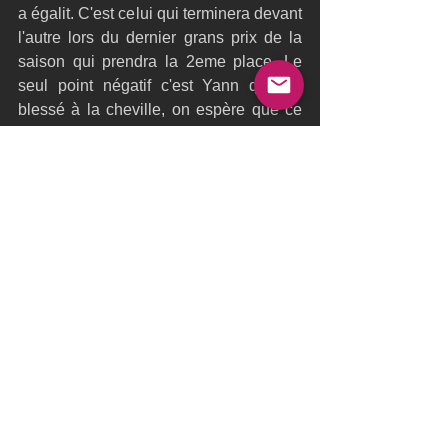
a égalit. C'est celui qui terminera devant 
l'autre lors du dernier grans prix de la 
saison qui prendra la 2eme place. Le 
seul point négatif c'est Yann qui est 
blessé à la cheville, on espère que ce 
n'est pas trop grave et qu'il sera avec 
nous dans une semaine".
Classement final :
1 Real Team 16 pts
2 Spindrift racing 18 pts
3 Ylliam XII Comptoire Immobilier 33 pts
4 Zen Too  44 pts
5 Ylliam 17 52 pts
6 Alinghi Redbull Racing 66 pts
Prochaine régate et dernière dans 11 