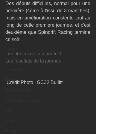
Des débuts difficilles, normal pour une 
RORC
première (4ème à l'issu de 3 manches), 
mais en amélioration constente tout au 
Botin 80
long de cette première journée, et c'est 
VOR60
deuxième que Spindrift Racing termine 
Class Rhum
ce soir.  
JMD54
Les photos de la journée 1
Botin 52
Les résultats de la journée
Classe 50
Figaro 3
 Crédit Photo : GC32 Bullitt 
Flying Phantom
L&#39;Hydroptère
F18
TF35
Business