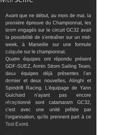
M32
GC32
Avant que ne début, au mois de mai, la 
Diam24
première épreuve du Championnat, les 
team engagés sur le circuit GC32 avait 
Class40
la possibilité de s'entraîner sur un mid-
Mach 6.50
week, à Marseille sur une formule 
Farr 30
calquée sur le championnat. 
Quatre équipes ont répondu présent 
ORMA60
GDF-SUEZ, Armin Strom Sailing Team, 
Gunboat
deux équipes déjà présentes l'an 
dernier et deux nouvelles, Alinghi et 
D35
Spindrift Racing. L'équipage de Yann 
Farr 280
Guichard n'ayant pas encore 
réceptionné sont catamaram GC32, 
Fast 40
c'est avec une unité prêtée par 
PAC52
l'organisation, qu'ils prennent part à ce 
Ocean Fifty
Test Event. 
Mini 6.50