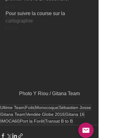
AC75
Pour suivre la course sur la 
Open 7.50
cartographie
ETF26
 Photo Y Riou / Gitana Team 
Ultime Team
Foils
Monocoque
Sébastien Josse
Gitana Team
Vendée Globe 2016
Gitana 16
IMOCA60
Port la Forêt
Transat B to B