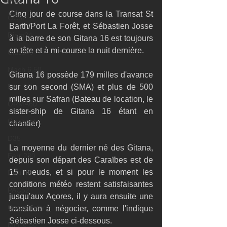
M32
Cinq jour de course dans la Transat St 
GC32
Barth/Port La Forêt, et Sébastien Josse 
Diam24
à la barre de son Gitana 16 est toujours 
en tête et à mi-course la nuit dernière. 
Class40
Mach 6.50
Gitana 16 possède 179 milles d'avance 
Farr 30
sur son second (SMA) et plus de 500 
milles sur Safran (Bateau de location, le 
ORMA60
sister-ship de Gitana 16 étant en 
Gunboat
chantier) 
D35
La moyenne du dernier né des Gitana, 
Farr 280
depuis son départ des Caraïbes est de 
15 noeuds, et si pour le moment les 
Fast 40
conditions météo restent satisfaisantes 
PAC52
jusqu'aux Açores, il y aura ensuite une 
Ocean Fifty
transition à négocier, comme l'indique 
Sébastien Josse ci-dessous. 
Mini 6.50