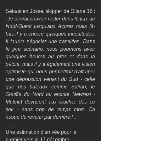
RORC
Sébastien Josse, skipper de Gitana 16 : 
"
Je devrai pouvoir rester dans le flux de 
Botin 80
Nord-Ouest jusqu'aux Açores mais là-
VOR60
bas il y a encore quelques incertitudes. 
Class Rhum
Il faudra négocier une transition. Dans 
le pire scénario, nous pourrions avoir 
JMD54
quelques heures au près et dans la 
Botin 52
pétole, mais il y a également une vision 
optimiste qui nous permettrait d'attraper 
Classe 50
une dépression venant du Sud - celle 
Figaro 3
que des bateaux comme Safran, le 
Souffle du Nord ou encore Newrest - 
Flying Phantom
Matmut devraient eux toucher dès ce 
L&#39;Hydroptère
soir - sans trop de temps mort. Ca 
F18
risque de revenir par derrière !
". 
TF35
Une estimation d'arrivée pour le 
Business
premier vers le 17 décembre. 