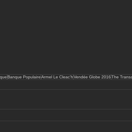
que
Banque Populaire
Armel Le Cleac'h
Vendée Globe 2016
The Transa