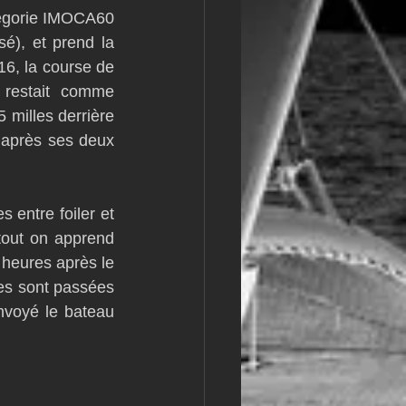
égorie IMOCA60 
m
L&#39;Hydroptère
), et prend la 
6, la course de 
 restait comme 
milles derrière 
 après ses deux 
 entre foiler et 
tout on apprend 
heures après le 
es sont passées 
nvoyé le bateau 