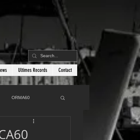
News
Ultimes Records
Contact
ORMA60
C
Botin 80
OCA60