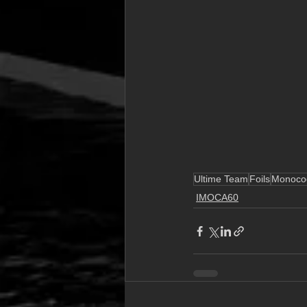
Ultime Team
Foils
Monoco
IMOCA60