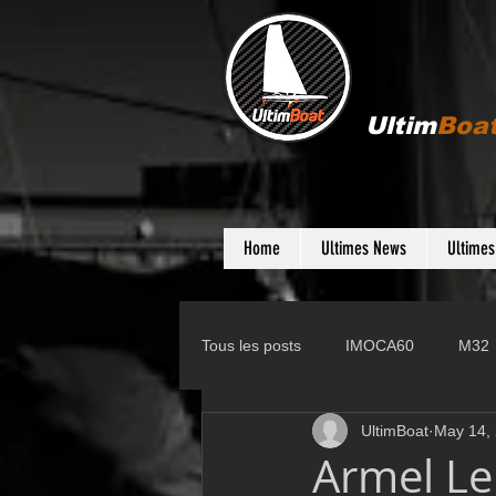
Ultim
Boa
Home
Ultimes News
Ultime
Tous les posts
IMOCA60
M32
UltimBoat
May 14,
Gunboat
D35
Farr 280
Armel Le