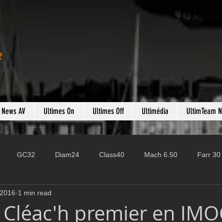
t
s News AV
Ultimes On
Ultimes Off
Ultimédia
UltimTeam 
GC32
Diam24
Class40
Mach 6.50
Farr 30
 2016
1 min read
Fast 40
PAC52
Ocean Fifty
Mini 6.50
ROR
 Cléac'h premier en IM