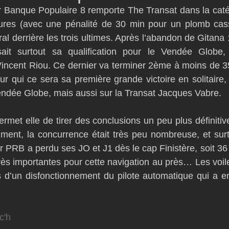
r Banque Populaire 8 remporte The Transat dans la cat
D54
Botin 52
Classe 50
Figaro 3
Flying Phanto
ures (avec une pénalité de 30 min pour un plomb cassé
l derrière les trois ultimes. Après l’abandon de Gitana 1
ait surtout sa qualification pour le Vendée Globe,
AC75
Open 7.50
ncent Riou. Ce dernier va terminer 2ème à moins de 35 
r qui ce sera sa première grande victoire en solitaire,
endée Globe, mais aussi sur la Transat Jacques Vabre.
rmet elle de tirer des conclusions un peu plus définitives
iment, la concurrence était très peu nombreuse, et sur
r PRB a perdu ses JO et J1 dès le cap Finistère, soit 36 
très importantes pour cette navigation au près… Les voil
s d’un disfonctionnement du pilote automatique qui a e
c'h 