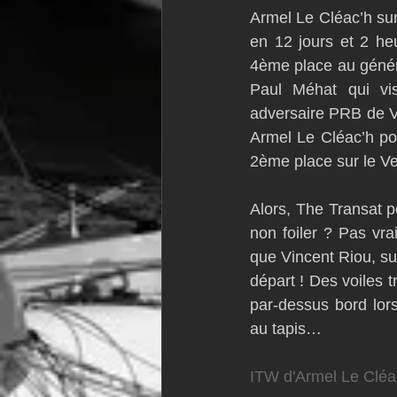
Armel Le Cléac’h su
VOR60
Class Rhum
JM
en 12 jours et 2 he
4ème place au généra
Paul Méhat qui vis
F18
TF35
Business
adversaire PRB de Vi
Armel Le Cléac’h pou
2ème place sur le V
Alors, The Transat pe
non foiler ? Pas vra
que Vincent Riou, su
départ ! Des voiles 
par-dessus bord lor
au tapis…
ITW d'Armel Le Cléa