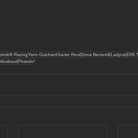
pindrift Racing
Yann Guichard
Xavier Revil
Dona Bertarelli
Ladycat
D35 
 Mirabaud
Phaedo²