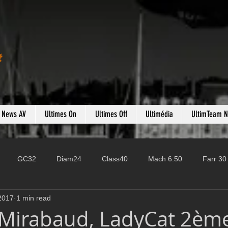
t
s News AV
Ultimes On
Ultimes Off
Ultimédia
UltimTeam 
GC32
Diam24
Class40
Mach 6.50
Farr 30
2017
1 min read
Fast 40
PAC52
Ocean Fifty
Mini 6.50
ROR
 Mirabaud, LadyCat 2èm