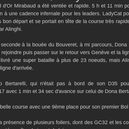
l d'Or Mirabaud a été ventée et rapide, 5 h et 11 min pou
D54
Botin 52
Classe 50
Figaro 3
Flying Phanto
 à une cadence infernale pour les leaders. LadyCat pow
s bon départ et se portait en tête de la course très rapid
 Alinghi.
AC75
Open 7.50
seconde à la bouée du Bouveret, à mi parcours, Dona Be
 rejoindre puis passer sur le retour vers Genève et la lign
livré une super bataille à plus de 23 noeuds, mais Ali
ligne d'arrivée.
o Bertarelli, qui n'était pas à bord de son D35 pour 
17 avec 1 min et 34 sec d'avance sur celui de Dona Berta
belle course avec une 9ème place pour son premier Bol 
a présence de plusieurs foilers, dont des GC32 et les con