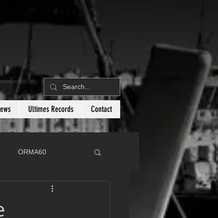
News
Ultimes Records
Contact
ORMA60
C
Botin 80
e