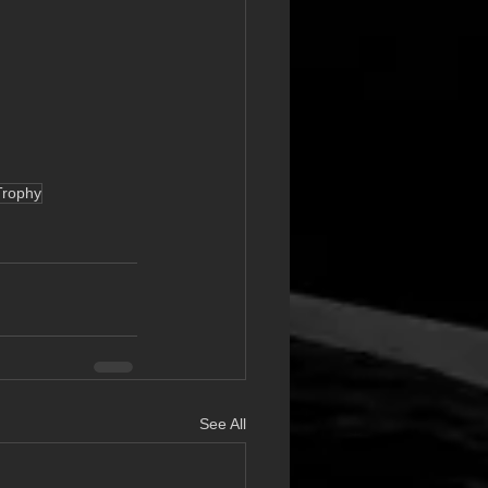
Trophy
See All