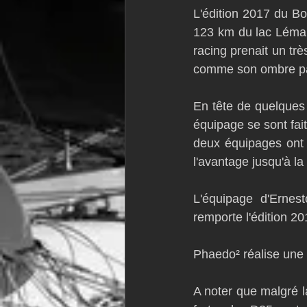
L'édition 2017 du Bo
VOR60
Class Rhum
JM
123 km du lac Léman
racing prenait un trè
comme son ombre par
F18
TF35
Business
En tête de quelques 
équipage se sont fait
deux équipages ont 
l'avantage jusqu'à la 
L'équipage d'Ernest
remporte l'édition 20
Phaedo² réalise une 
A noter que malgré l