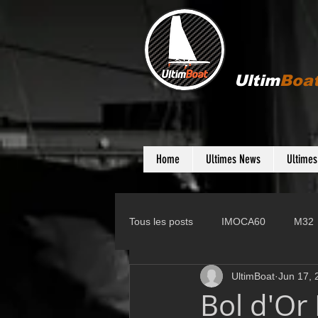
Ultim
Boa
Home
Ultimes News
Ultime
Tous les posts
IMOCA60
M32
UltimBoat
Jun 17, 
Gunboat
D35
Farr 280
Bol d'Or