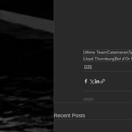
Ultime Team
Catamaran
S
Lloyd Thornburg
Bol d'Or
D35
Recent Posts