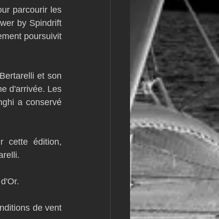
r parcourir les 
m
L&#39;Hydroptère
er by Spindrift 
ement poursuivit 
rtarelli et son 
e d'arrivée. Les 
nghi a conservé 
cette édition, 
relli.
d'Or.
ditions de vent 