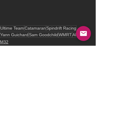
Ultime Team
Catamaran
Spindrift Racing
Yann Guichard
Sam Goodchild
WMRT
Alicante
M32
See All
Recent Posts