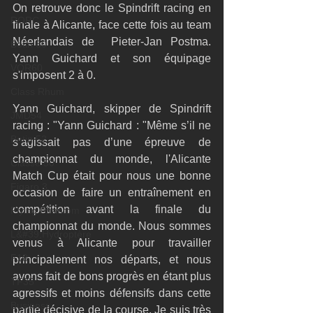
On retrouve donc le Spindrift racing en 
RORC
finale à Alicante, face cette fois au team 
Néerlandais de  Pieter-Jan Postma. 
Botin 80
Yann Guichard et son équipage 
VOR60
s'imposent 2 à 0.
Class Rhum
Yann Guichard, skipper de Spindrift 
JMD54
racing : "Yann Guichard : "Même s’il ne 
Botin 52
s’agissait pas d’une épreuve de 
championnat du monde, l'Alicante 
Classe 50
Match Cup était pour nous une bonne 
Figaro 3
occasion de faire un entraînement en 
compétition avant la finale du 
Flying Phantom
championnat du monde. Nous sommes 
L&#39;Hydroptère
venus à Alicante pour travailler 
F18
principalement nos départs, et nous 
avons fait de bons progrès en étant plus 
TF35
agressifs et moins défensifs dans cette 
Business
partie décisive de la course. Je suis très 