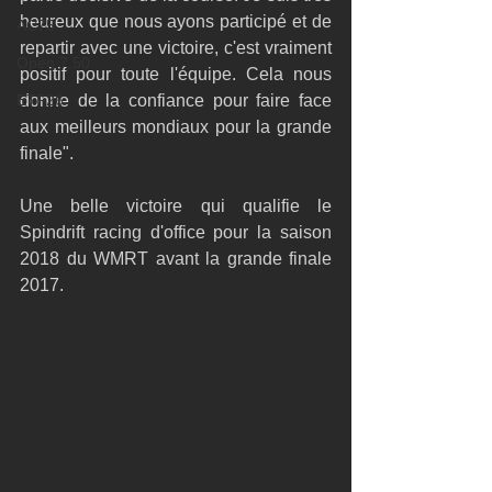
heureux que nous ayons participé et de 
AC75
repartir avec une victoire, c'est vraiment 
Open 7.50
positif pour toute l'équipe. Cela nous 
ETF26
donne de la confiance pour faire face 
aux meilleurs mondiaux pour la grande 
finale".
Une belle victoire qui qualifie le 
Spindrift racing d'office pour la saison 
2018 du WMRT avant la grande finale 
2017.