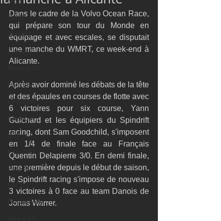
M32
Dans le cadre de la Volvo Ocean Race, 
GC32
qui prépare son tour du Monde en 
Diam24
équipage et avec escales, se disputait 
une manche du WMRT, ce week-end à 
Class40
Alicante.
Mach 6.50
Farr 30
Après avoir dominé les débats de la tête 
et des épaules en courses de flotte avec 
ORMA60
6 victoires pour six course, Yann 
Gunboat
Guichard et les équipiers du Spindrift 
racing, dont Sam Goodchild, s'imposent 
D35
en 1/4 de finale face au Français 
Farr 280
Quentin Delapierre 3/0. En demi finale, 
une première depuis le début de saison, 
Fast 40
le Spindrift racing s'impose de nouveau 
PAC52
3 victoires à 0 face au team Danois de 
Ocean Fifty
Jonas Warrer.
Mini 6.50