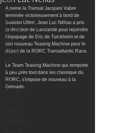
M32
A peine la Transat Jacques Vabre 
GC32
terminée victorieusement à bord de 
Diam24
Sodebo Ultim', Jean Luc Nélias a pris 
la direction de Lanzarote pour rejoindre 
Class40
l'équipage de Eric de Turckheim et de 
Mach 6.50
son nouveau Teasing Machine pour le 
Farr 30
départ de la RORC Transatlantic Race.
ORMA60
Le Team Teasing Machine qui remporte 
Gunboat
à peu près tout dans les classique du 
RORC, s'impose de nouveau à la 
D35
Grenade.
Farr 280
Fast 40
PAC52
Ocean Fifty
Mini 6.50