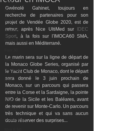
M32
Gwénolé Gahinet, toujours en 
GC32
recherche de partenaires pour son 
Diam24
projet de Vendée Globe 2020, est de 
retour, après Nice UltiMed sur 
IDEC 
Class40
Sport
, à la fois sur l'IMOCA60 SMA, 
Mach 6.50
mais aussi en Méditerrané. 
Farr 30
Le marin sera sur la ligne de départ de 
ORMA60
la Monaco Globe Series, organisé par 
Gunboat
le Yacht Club de Monaco, dont le départ 
sera donné le 3 juin prochain de 
D35
Monaco, sur un parcours qui passera 
Farr 280
entre la Corse et la Sardaigne, la pointe 
N/O de la Sicile et les Baléares, avant 
Fast 40
de revenir sur Monte-Carlo. Un parcours 
PAC52
très technique et qui va sans aucun 
Ocean Fifty
doute réserver des surprises...
Mini 6.50