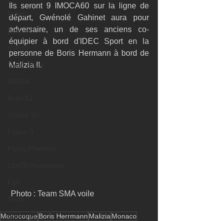
Ils seront 9 IMOCA60 sur la ligne de 
RORC
départ, Gwénolé Gahinet aura pour 
adversaire, un de ses anciens co-
Botin 80
équipier à bord d'IDEC Sport en la 
VOR60
personne de Boris Hermann à bord de 
Class Rhum
Malizia II.
JMD54
Botin 52
Classe 50
Figaro 3
Flying Phantom
L&#39;Hydroptère
F18
 Photo : Team SMA voile
TF35
Business
Monocoque
Boris Herrmann
Malizia
Monaco