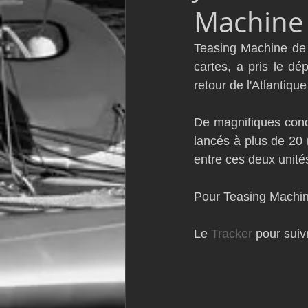
Machine
VOR60
Class Rhum
JM
Teasing Machine de 
cartes, a pris le dé
F18
TF35
Business
retour de l'Atlantiq
De magnifiques cond
lancés à plus de 20 
entre ces deux unités
Pour Teasing Machin
Le 
Tracker
 pour suiv