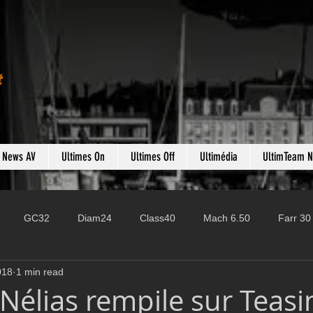
t
s News AV
Ultimes On
Ultimes Off
Ultimédia
UltimTeam 
GC32
Diam24
Class40
Mach 6.50
Farr 30
018
1 min read
Fast 40
PAC52
Ocean Fifty
Mini 6.50
ROR
 Nélias rempile sur Teasi