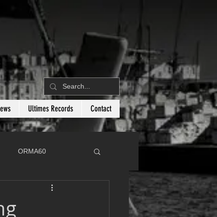
News
Ultimes Records
Contact
ORMA60
C
Botin 80
ng