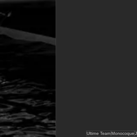
Ultime Team
Monocoque
J