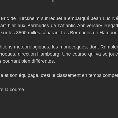
D54
Botin 52
Classe 50
Figaro 3
Flying Phanto
Eric de Turckheim sur lequel a embarqué Jean Luc Nélia
part hier aux Bermudes de l'Atlantic Anniversary Regatt
AC75
Open 7.50
ue sur les 3500 milles séparant Les Bermudes de Hambou
itions météorologiques, les monocoques, dont Rambler 8
noeuds, direction Hambourg. Une course qui va se jouer
 pourtant bien différentes.
e et son équipage, c'est le classement en temps compen
re la course