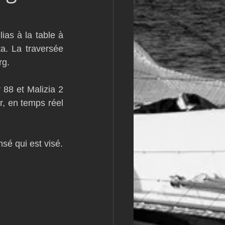
m
L&#39;Hydroptère
s à la table à 
a. La traversée 
rg.
8 et Malizia 2 
, en temps réel 
sé qui est visé.