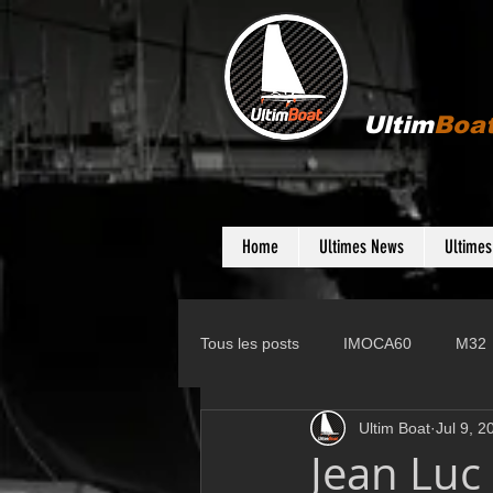
Ultim
Boa
Home
Ultimes News
Ultime
Tous les posts
IMOCA60
M32
Ultim Boat
Jul 9, 2
Gunboat
D35
Farr 280
Jean Luc