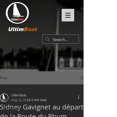
Ultim
Boat
Post
Tous les posts
Ultim Boat
Tous les posts
Aug 11, 2018
2 min read
Sidney Gavignet au départ
IMOCA60
de la Route du Rhum