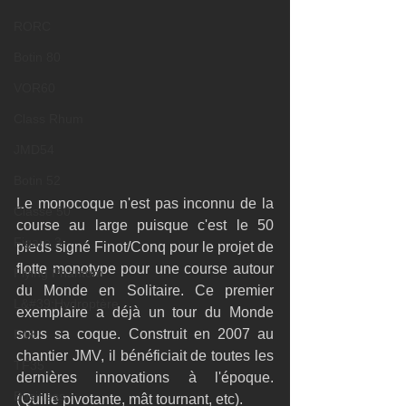
RORC
Botin 80
VOR60
Class Rhum
JMD54
Botin 52
Le monocoque n'est pas inconnu de la 
Classe 50
course au large puisque c'est le 50 
Figaro 3
pieds signé Finot/Conq pour le projet de 
flotte monotype pour une course autour 
Flying Phantom
du Monde en Solitaire. Ce premier 
L&#39;Hydroptère
exemplaire a déjà un tour du Monde 
sous sa coque. Construit en 2007 au 
F18
chantier JMV, il bénéficiait de toutes les 
TF35
dernières innovations à l'époque. 
Business
(Quille pivotante, mât tournant, etc).