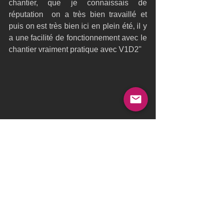
chantier, que je connaissais de 
réputation  on a très bien travaillé et 
puis on est très bien ici en plein été, il y 
a une facilité de fonctionnement avec le 
chantier vraiment pratique avec V1D2"
Ultime Team
Monocoque
Route du Rhum
Sidney Gavignet
Joyeux.fr
V1D2