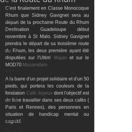
M32
C'est finalement en Classe Monocoque 
GC32
Rhum que Sidney Gavignet sera au 
Diam24
départ de la prochaine Route du Rhum 
Destination Guadeloupe début 
Class40
novembre à St Malo. Sidney Gavignet 
Mach 6.50
prendra le départ de sa troisième route 
Farr 30
du Rhum, les deux première ayant été 
disputées sur l'Ultim' 
Majan
 et sur le 
ORMA60
MOD70 
Musamdam
Gunboat
A la barre d'un projet solidaire et d'un 50 
D35
pieds, qui portera les couleurs de la 
Farr 280
fondation 
Café Joyeux
 dont l'objectif est 
de faire travailler dans ses deux cafés ( 
Fast 40
Paris et Rennes), des personnes en 
PAC52
situation de handicap mental ou 
Ocean Fifty
cognitif.
Mini 6.50