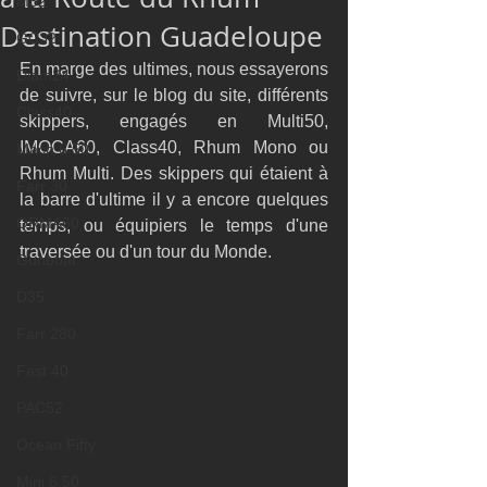
M32
Destination Guadeloupe
GC32
En marge des ultimes, nous essayerons 
Diam24
de suivre, sur le blog du site, différents 
Class40
skippers, engagés en Multi50, 
IMOCA60, Class40, Rhum Mono ou 
Mach 6.50
Rhum Multi. Des skippers qui étaient à 
Farr 30
la barre d'ultime il y a encore quelques 
ORMA60
temps, ou équipiers le temps d'une 
traversée ou d'un tour du Monde.
Gunboat
D35
Farr 280
Fast 40
PAC52
Ocean Fifty
Mini 6.50