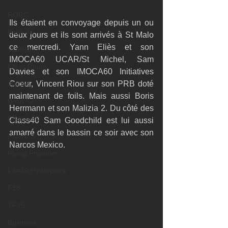
RORC
Ils étaient en convoyage depuis un ou 
Botin 80
deux jours et ils sont arrivés à St Malo 
ce mercredi. Yann Eliès et son 
VOR60
IMOCA60 UCAR/St Michel, Sam 
Class Rhum
Davies et son IMOCA60 Initiatives 
Coeur, Vincent Riou sur son PRB doté 
JMD54
maintenant de foils. Mais aussi Boris 
Botin 52
Herrmann et son Malizia 2. Du côté des 
Classe 50
Class40 Sam Goodchild est lui aussi 
amarré dans le bassin ce soir avec son 
Figaro 3
Narcos Mexico.
Flying Phantom
L&#39;Hydroptère
F18
TF35
Business