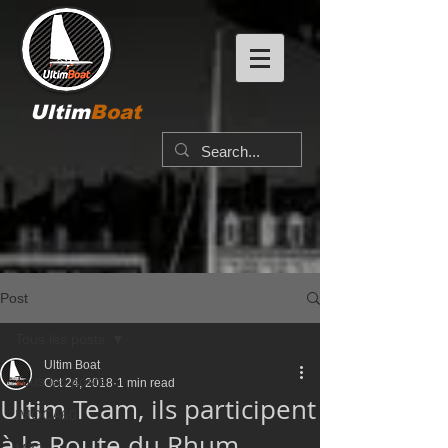
Ultim
Boat
Post
Tous les posts
Ultim Boat
Tous les posts
Oct 24, 2018
1 min read
Ultim Team, ils participent
IMOCA60
à la Route du Rhum