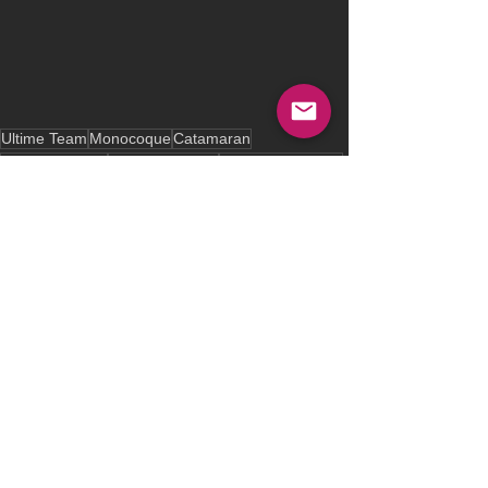
Ultime Team
Monocoque
Catamaran
Sam Goodchild
Boris Herrmann
Samantha Davies
Loïck Peyron
Initiatives Coeur
Route du Rhum
Malizia
St Michel
Sidney Gavignet
Erwan Le Roux
St Malo
Vincent Riou
Erwan Leroux
Joyeux.fr
Narcos Mexico
FenêtrA-Mix Buffet
Netflix
UCAR
IMOCA60
Class40
Ocean Fifty