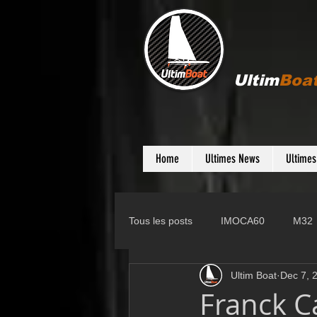
Ultim
Boa
Home
Ultimes News
Ultime
Tous les posts
IMOCA60
M32
Ultim Boat
Dec 7, 
Gunboat
D35
Farr 280
Franck C