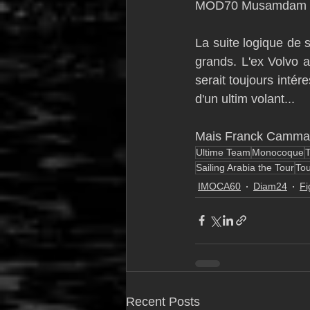
MOD70 Musamdam O
La suite logique de 
grands. L'ex Volvo 
serait toujours intér
d'un ultim volant...
Mais Franck Cammas
Ultime Team
Monocoque
Sailing Arabia the Tour
Tou
IMOCA60
Diam24
Fi
Recent Posts