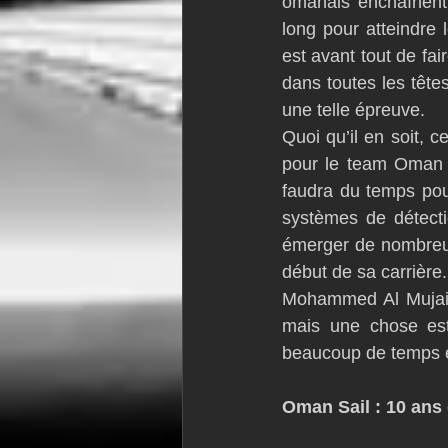
omanais enchaînent 
long pour atteindre 
est avant tout de fa
dans toutes les tête
une telle épreuve. 
Quoi qu’il en soit, c
pour le team Oman Sa
faudra du temps pou
systèmes de détectio
émerger de nombreux 
début de sa carrière.
Mohammed Al Mujain
mais une chose est 
beaucoup de temps 
Oman Sail : 10 ans 