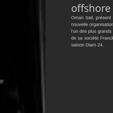
offshore
VOR60
Class Rhum
JM
Oman Sail, présent 
nouvelle organisatio
F18
TF35
Business
l’un des plus grands 
de sa société Franck
saison Diam 24.