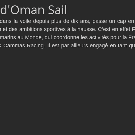
 d'Oman Sail
D54
Botin 52
Classe 50
Figaro 3
Flying Phanto
dans la voile depuis plus de dix ans, passe un cap en
n et des ambitions sportives à la hausse. C’est en effet
AC75
Open 7.50
marins au Monde, qui coordonne les activités pour la Fra
 Cammas Racing. Il est par ailleurs engagé en tant que