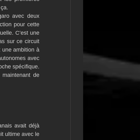
 ça.
garo avec deux 
ion pour cette 
lle. C’est une 
s sur ce circuit 
 une ambition à 
 autonomes avec 
oche spécifique. 
 maintenant de 
ais avait déjà 
t ultime avec le 