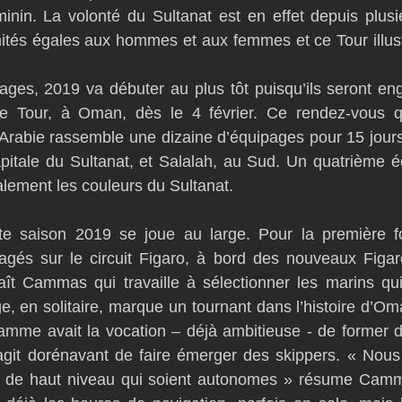
nin. La volonté du Sultanat est en effet depuis plusi
ités égales aux hommes et aux femmes et ce Tour illust
ages, 2019 va débuter au plus tôt puisqu’ils seront en
e Tour, à Oman, dès le 4 février. Ce rendez-vous qu
Arabie rassemble une dizaine d’équipages pour 15 jours
apitale du Sultanat, et Salalah, au Sud. Un quatrième 
lement les couleurs du Sultanat.
tte saison 2019 se joue au large. Pour la première fo
gés sur le circuit Figaro, à bord des nouveaux Figaro
aît Cammas qui travaille à sélectionner les marins qui
e, en solitaire, marque un tournant dans l’histoire d’Om
ramme avait la vocation – déjà ambitieuse - de former d
’agit dorénavant de faire émerger des skippers. « Nous
 de haut niveau qui soient autonomes » résume Camm