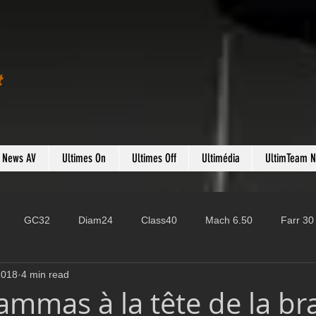
t
s News AV
Ultimes On
Ultimes Off
Ultimédia
UltimTeam 
GC32
Diam24
Class40
Mach 6.50
Farr 30
2018
4 min read
Fast 40
PAC52
Ocean Fifty
Mini 6.50
ROR
ammas à la tête de la b