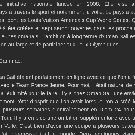
initiative nationale lancée en 2008. Elle vise à 
 à travers le sport et notamment la voile. Le pays a acc
s, dont les Louis Vuitton America’s Cup World Series. Q
déjà été créées et sept seront ouvertes dans les prochai
 jeunes omanais. L’ambition à long terme d’Oman Sail est
on au large et de participer aux Jeux Olympiques.  
k Cammas:
n Sail étaient parfaitement en ligne avec ce que l’on a fai
c le Team France Jeune. Pour moi, il était naturel de r
la légitimité pour le faire. Il y a chez Oman Sail une envie
ment l’état d’esprit que l’on avait lorsque l’on a créé 
 plusieurs semaines d’entraînement en Diam 24 pour 
 Tour. Il y a en plus une ambition supplémentaire avec 
r Voile. C’est bien d’avoir une équipe à plusieurs batea
fait progresser tout le monde. Deux équipages visent