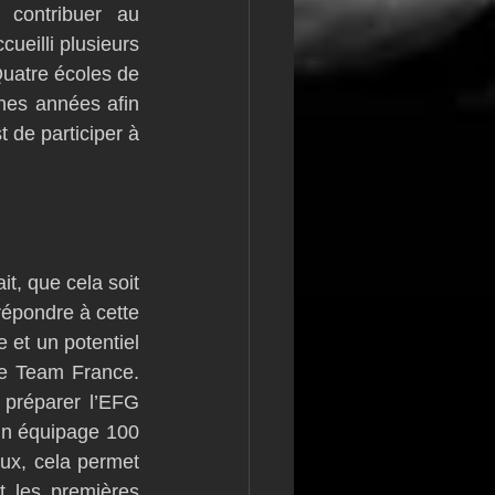
contribuer au 
ueilli plusieurs 
uatre écoles de 
nes années afin 
 de participer à 
t, que cela soit 
épondre à cette 
 et un potentiel 
le Team France. 
préparer l’EFG 
un équipage 100 
ux, cela permet 
 les premières 