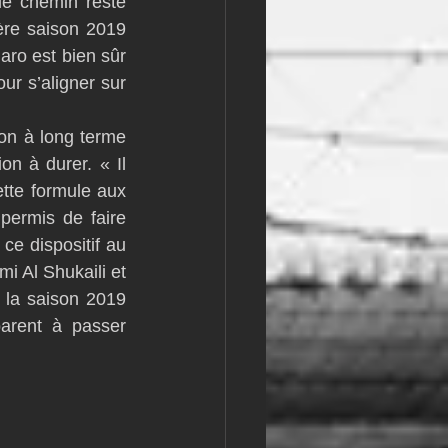
e chemin reste 
ère saison 2019 
ro est bien sûr 
r s’aligner sur 
ion à long terme 
n à durer. « Il 
tte formule aux 
permis de faire 
e dispositif au 
i Al Shukaili et 
la saison 2019 
arent à passer 