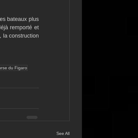
es bateaux plus 
jà remporté et 
 la construction 
rse du Figaro
See All