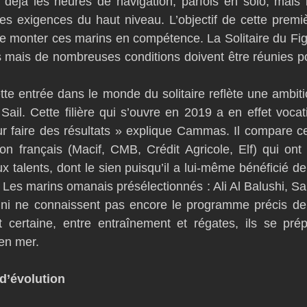
déjà les heures de navigation, parfois en solo, mais l
les exigences du haut niveau. L’objectif de cette premi
ire monter ces marins en compétence. La Solitaire du Figa
s mais de nombreuses conditions doivent être réunies pou
ette entrée dans le monde du solitaire reflète une ambit
il. Cette filière qui s’ouvre en 2019 a en effet vocatio
r faire des résultats » explique Cammas. Il compare ce
n français (Macif, CMB, Crédit Agricole, Elf) qui ont 
talents, dont le sien puisqu’il a lui-même bénéficié de c
 Les marins omanais présélectionnés : Ali Al Balushi, Sam
i ne connaissent pas encore le programme précis de 
certaine, entre entraînement et régates, ils se prép
en mer. 
d’évolution