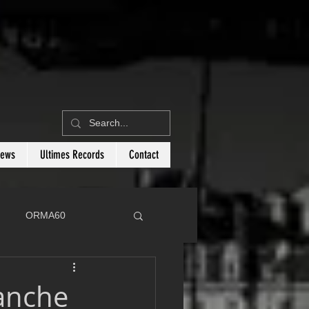
News
Ultimes Records
Contact
ORMA60
C
Botin 80
ranche