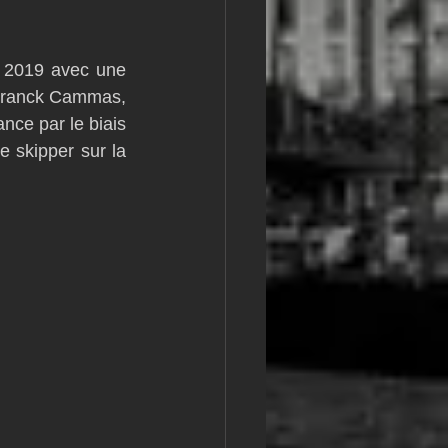
m
L&#39;Hydroptère
 2019 avec une 
 Franck Cammas, 
nce par le biais 
 skipper sur la 