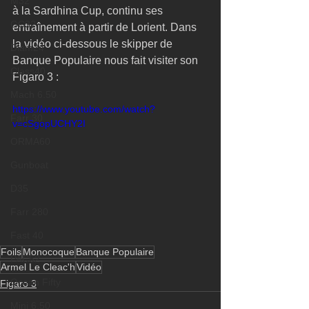
M32
à la Sardhina Cup, continu ses 
GC32
entraînement à partir de Lorient. Dans 
la vidéo ci-dessous le skipper de 
Diam24
Banque Populaire nous fait visiter son 
Class40
Figaro 3 :
Mach 6.50
https://www.youtube.com/watch?
Farr 30
v=cSgopUCHY2I
ORMA60
Gunboat
D35
Farr 280
Fast 40
Foils
Monocoque
Banque Populaire
PAC52
Armel Le Cleac'h
Vidéo
Ocean Fifty
Figaro 3
Mini 6.50