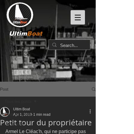
Ultim
Boat
Post
Tous les posts
Ultim Boat
Tous les posts
Apr 1, 2019
1 min read
Petit tour du propriétaire
IMOCA60
Armel Le Cléac'h, qui ne participe pas 