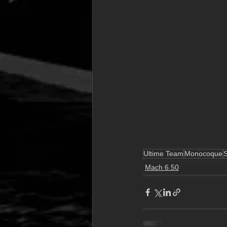
Ultime Team
Monocoque
S
Mach 6.50