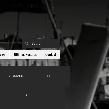
News
Ultimes Records
Contact
ORMA60
C
Botin 80