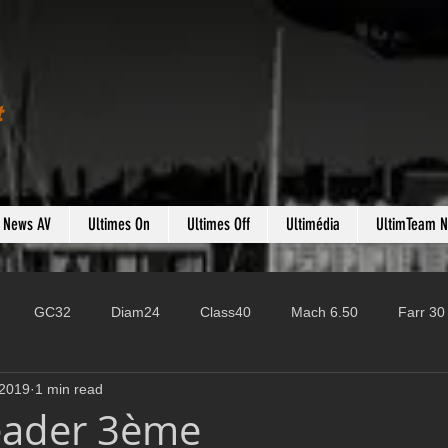
t
s News AV
Ultimes On
Ultimes Off
Ultimédia
UltimTeam 
GC32
Diam24
Class40
Mach 6.50
Farr 30
 2019
1 min read
Fast 40
PAC52
Ocean Fifty
Mini 6.50
ROR
eader 3ème