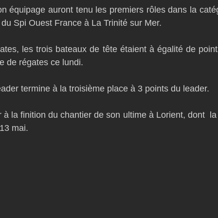
n équipage auront tenu les premiers rôles dans la caté
D54
Botin 52
Classe 50
Figaro 3
Flying Phanto
9 du Spi Ouest France à La Trinité sur Mer.
tes, les trois bateaux de tête étaient à égalité de point
AC75
Open 7.50
e de régates ce lundi.
ader termine à la troisième place à 3 points du leader.
à la finition du chantier de son ultime à Lorient, dont  la 
13 mai.