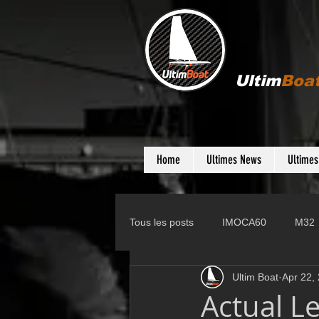
Ultim
Boa
Home
Ultimes News
Ultime
Tous les posts
IMOCA60
M32
Ultim Boat
Apr 22,
Gunboat
D35
Farr 280
Actual L