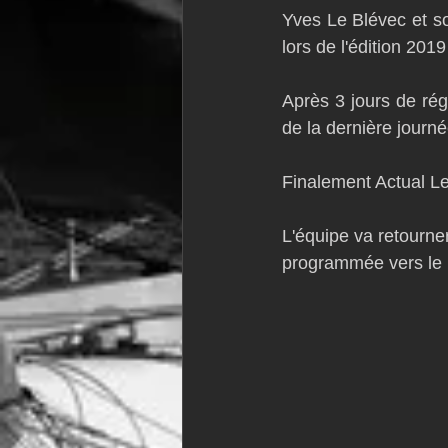
Yves Le Blévec et so
VOR60
Class Rhum
JM
lors de l'édition 201
Après 3 jours de réga
F18
TF35
Business
de la dernière journé
Finalement Actual Le
L'équipe va retourner 
programmée vers le 