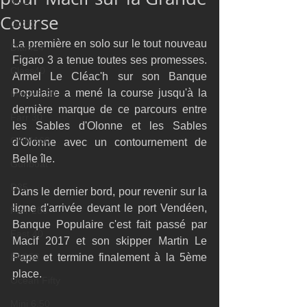
M32
Course
GC32
La première en solo sur le tout nouveau 
Diam24
Figaro 3 a tenue toutes ses promesses. 
Class40
Armel Le Cléac'h sur son Banque 
Populaire a mené la course jusqu'à la 
Mach 6.50
dernière marque de ce parcours entre 
Farr 30
les Sables d'Olonne et les Sables 
ORMA60
d'Olonne avec un contournement de 
Belle île.
Gunboat
D35
Dans le dernier bord, pour revenir sur la 
ligne d'arrivée devant le port Vendéen, 
Farr 280
Banque Populaire c'est fait passé par 
Fast 40
Macif 2017 et son skipper Martin Le 
PAC52
Pape et termine finalement à la 5ème 
place.
Ocean Fifty
Mini 6.50