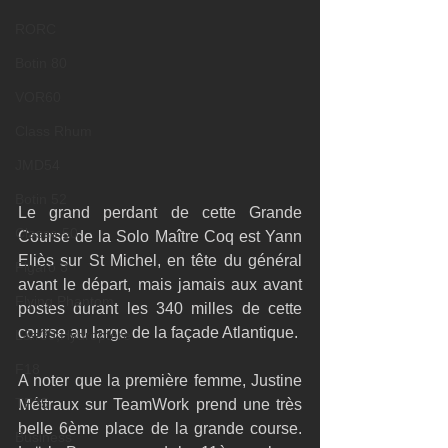
RORC
Botin 80
VOR60
Class Rhum
JMD54
Botin 52
Le grand perdant de cette Grande 
Classe 50
Course de la Solo Maître Coq est Yann 
Eliès sur St Michel, en tête du général 
Figaro 3
avant le départ, mais jamais aux avant 
Flying Phantom
postes durant les 340 milles de cette 
course au large de la façade Atlantique.
L&#39;Hydroptère
F18
A noter que la première femme, Justine 
TF35
Méttraux sur TeamWork prend une très 
belle 6ème place de la grande course. 
Business