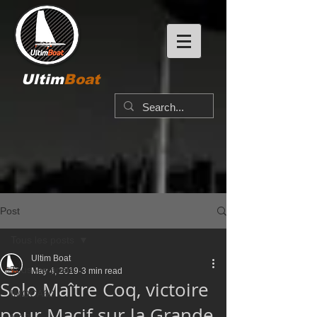
Ultim
Boat
Post
Tous les posts
Ultim Boat
Tous les posts
May 4, 2019
3 min read
Solo Maître Coq, victoire
IMOCA60
pour Macif sur la Grande