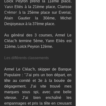
Loïck Peyron prend la 11ème place, 
AC75
Yann Eliès à la 21ème place, Clarisse 
Crémer à la 25ème place sur Everial, 
Open 7.50
Alain Gautier la 30ème, Michel 
ETF26
Desjoyeaux à la 37ème place.
Au général des 3 courses, Armel Le 
Cléac'h termine 5ème, Yann Eliès est 
11ème, Loïck Peyron 12ème.
Les différents classements
Armel Le Cléac'h, skipper de Banque 
Populaire : "J’ai pris un bon départ, en 
tête au comité et 3e à la bouée de 
dégagement. J’ai vite trouvé mes 
marques sous spi, avec une belle 
vitesse. J’ai bien enchaîné les 
empannages et pris la tête en creusant 