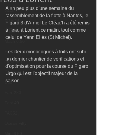
M32
A un peu plus d'une semaine du 
GC32
rassemblement de la flotte à Nantes, le 
Diam24
Figaro 3 d'Armel Le Cléac'h a été remis 
à l'eau à Lorient ce matin, tout comme 
Class40
celui de Yann Eliès (St Michel).
Mach 6.50
Farr 30
Les deux monocoques à foils ont subi 
un dernier chantier de vérifications et 
ORMA60
d'optimisation pour la course du Figaro 
Gunboat
Urgo qui est l'objectif majeur de la 
saison.
D35
Farr 280
Fast 40
PAC52
Ocean Fifty
Mini 6.50