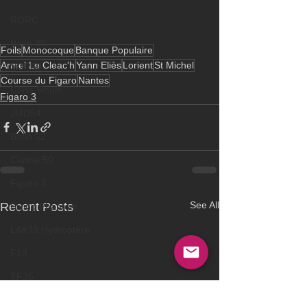
RORC
Botin 80
Foils
Monocoque
Banque Populaire
Armel Le Cleac'h
Yann Eliès
Lorient
St Michel
VOR60
Course du Figaro
Nantes
Class Rhum
Figaro 3
JMD54
Botin 52
Classe 50
Figaro 3
See All
Recent Posts
Flying Phantom
L&#39;Hydroptère
F18
TF35
Business