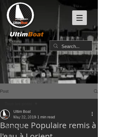
Ultim
Boat
Post
Tous les posts
Ultim Boat
Tous les posts
May 22, 2019
1 min read
Banque Populaire remis à
IMOCA60
l'eau à Lorient