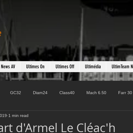
t
s News AV
Ultimes On
Ultimes Off
Ultimédia
UltimTeam 
GC32
Diam24
Class40
Mach 6.50
Farr 30
2019
1 min read
Fast 40
PAC52
Ocean Fifty
Mini 6.50
ROR
rt d'Armel Le Cléac'h