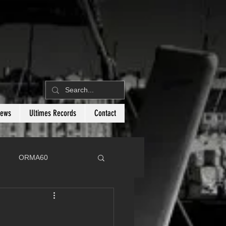
News
Ultimes Records
Contact
ORMA60
C
Botin 80