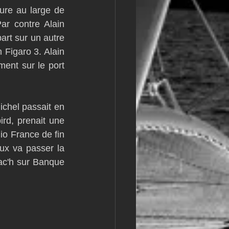
re au large de 
m
L&#39;Hydroptère
r contre Alain 
art sur un autre 
 Figaro 3. Alain 
ment sur le port 
chel passait en 
rd, prenait une 
io France de fin 
ux va passer la 
ac'h sur Banque 