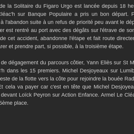
e la Solitaire du Figaro Urgo est lancée depuis 18 heu
D54
Botin 52
Classe 50
Figaro 3
Flying Phanto
léac'h sur Banque Populaire a pris un bon départ. Pa
 à l'abandon suite à un refus de priorité peu avant le dép
r est rentré au port avec des dégâts sur l'étrave de son
AC75
Open 7.50
de cet accident, abandonne l'étape et fait route directe
er et prendre part, si possible, à la troisième étape.
de dégagement du parcours côtier, Yann Eliès sur St Mi
c'h dans les 15 premiers. Michel Desjoyeaux sur Lumibi
reste de la flotte vers la côte pour rejoindre la bouée Rad
Et cela va payer car c'est en tête que Michel Desjoyea
, devant Loïck Peyron sur Action Enfance. Armel Le Clé
 5ème place.