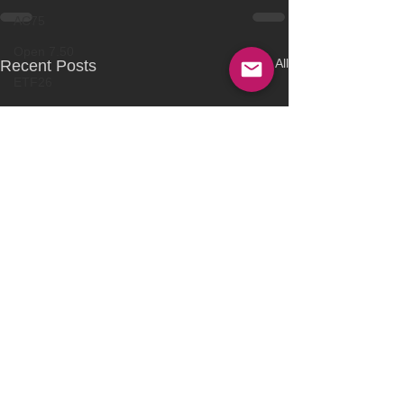
AC75
Open 7.50
See All
Recent Posts
ETF26