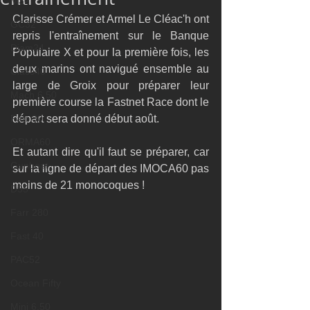
M32
Clarisse Crémer et Armel Le Cléac'h ont 
GC32
repris l'entraînement sur le Banque 
Diam24
Populaire X et pour la première fois, les 
deux marins ont navigué ensemble au 
Class40
large de Groix pour préparer leur 
Mach 6.50
première course la Fastnet Race dont le 
Farr 30
départ sera donné début août.
ORMA60
Et autant dire qu'il faut se préparer, car 
Gunboat
sur la ligne de départ des IMOCA60 pas 
moins de 21 monocoques !
D35
Farr 280
Fast 40
PAC52
Ocean Fifty
Mini 6.50