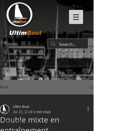
Ultim
Boat
Post
Tous les posts
Ultim Boat
Tous les posts
Jul 22, 2019
1 min read
Double mixte en
IMOCA60
entraînement