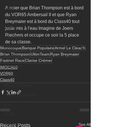
A noter que Brian Thompson est à bord 
RORC
du VOR65 Ambersail II et que Ryan 
Botin 80
Breymaier est à bord du Class40 tout 
VOR60
juste mis à l'eau Imagine de Joers 
Riechers et occupe ce soir la 5 place 
Class Rhum
de sa classe.
JMD54
Monocoque
Banque Populaire
Armel Le Cleac'h
Brian Thompson
UltimTeam
Ryan Breymaier
Botin 52
Fastnet Race
Clarise Crémer
Classe 50
IMOCA60
VOR60
Figaro 3
Class40
Flying Phantom
L&#39;Hydroptère
F18
TF35
Business
See All
Recent Posts