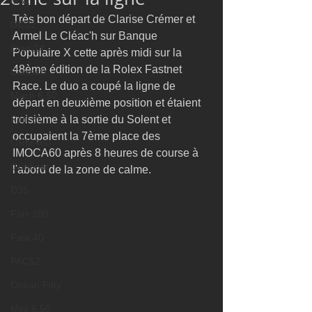
M32
Très bon départ de Clarise Crémer et 
GC32
Armel Le Cléac'h sur Banque 
Diam24
Populaire X cette après midi sur la 
48ème édition de la Rolex Fastnet 
Class40
Race. Le duo a coupé la ligne de 
Mach 6.50
départ en deuxième position et étaient 
Farr 30
troisième à la sortie du Solent et 
occupaient la 7ème place des 
ORMA60
IMOCA60 après 8 heures de course à 
Gunboat
l'abord de la zone de calme.
D35
Farr 280
Fast 40
PAC52
Ocean Fifty
Mini 6.50