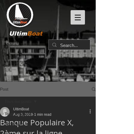
Ultim
Boat
Post
Tous les posts
UltimBoat
Tous les posts
Aug 3, 2019
1 min read
Banque Populaire X,
IMOCA60
2ème sur la ligne