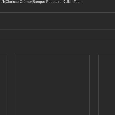
c'h
Clarisse Crémer
Banque Populaire X
UltimTeam