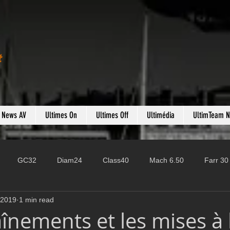
t
s News AV
Ultimes On
Ultimes Off
Ultimédia
UltimTeam 
GC32
Diam24
Class40
Mach 6.50
Farr 30
 2019
1 min read
Fast 40
PAC52
Ocean Fifty
Mini 6.50
ROR
înements et les mises à 