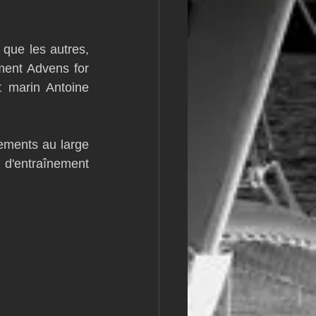
m
L&#39;Hydroptère
ue les autres, 
ent Advens for 
 marin Antoine 
ements au large 
 d'entraînement 