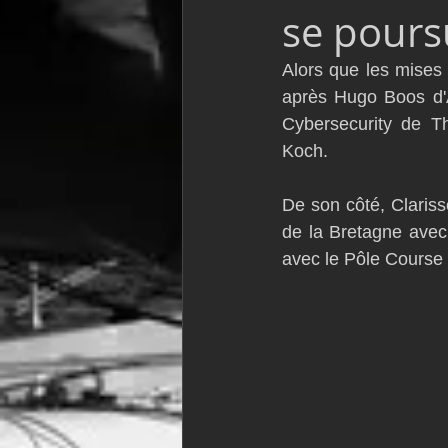
se pours
VOR60
Class Rhum
JM
Alors que les mises
après Hugo Boos d'A
F18
TF35
Business
Cybersecurity de Th
Koch.
De son côté, Clariss
de la Bretagne avec 
avec le Pôle Course 