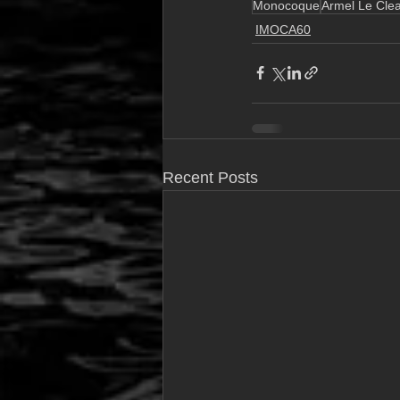
Monocoque
Armel Le Clea
IMOCA60
Recent Posts