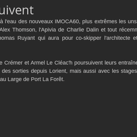
uivent
D54
Botin 52
Classe 50
Figaro 3
Flying Phanto
 à l'eau des nouveaux IMOCA60, plus extrêmes les uns q
lex Thomson, l'Apivia de Charlie Dalin et tout récemm
AC75
Open 7.50
omas Ruyant qui aura pour co-skipper l'architecte et
e Crémer et Armel Le Cléac'h poursuivent leurs entraîn
des sorties depuis Lorient, mais aussi avec les stages
au Large de Port La Forêt.