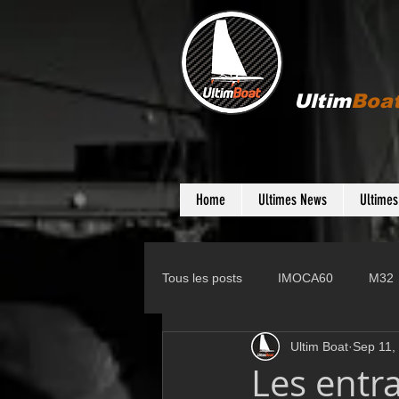
Ultim
Boa
Home
Ultimes News
Ultime
Tous les posts
IMOCA60
M32
Ultim Boat
Sep 11,
Gunboat
D35
Farr 280
Les entra