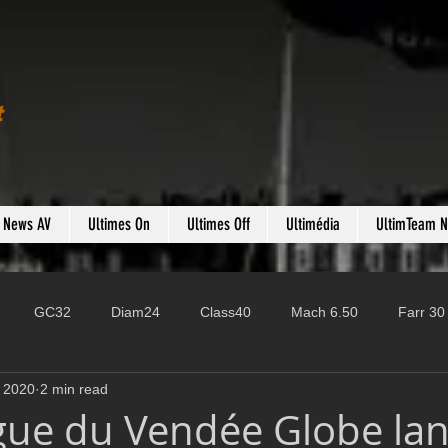
t
s News AV
Ultimes On
Ultimes Off
Ultimédia
UltimTeam 
GC32
Diam24
Class40
Mach 6.50
Farr 30
 2020
2 min read
Fast 40
PAC52
Ocean Fifty
Mini 6.50
ROR
gue du Vendée Globe la