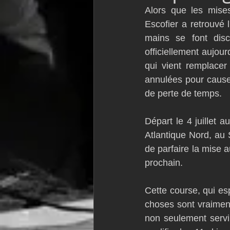
Alors que les mise
VOR60
Class Rhum
JM
Escofier a retrouvé l
mains se font disc
officiellement aujou
F18
TF35
Business
qui vient remplace
annulées pour cause
de perte de temps.
Départ le 4 juillet 
Atlantique Nord, au 
de parfaire la mise 
prochain.
Cette course, qui es
choses sont vraiment
non seulement servir