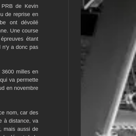
 PRB de Kevin 
m
L&#39;Hydroptère
ou de reprise en 
e ont dévoilé 
nne. Une course 
épreuves étant 
n'y a donc pas 
 3600 milles en 
qui va permette 
Sud en novembre 
ce nom, car des 
 à distance, va 
, mais aussi de 