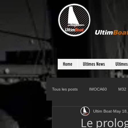
Ultim
Boa
Home
Ultimes News
Ultime
Tous les posts
IMOCA60
M32
Ultim Boat
May 18,
Gunboat
D35
Farr 280
Le prolo