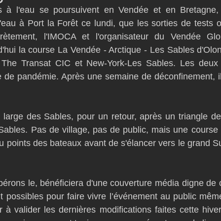
s à l'eau se poursuivent en Vendée et en Bretagne,
D54
Botin 52
Classe 50
Figaro 3
Flying Phanto
'eau à Port la Forêt ce lundi, que les sorties de tests 
rètement, l'IMOCA et l'organisateur du Vendée Glob
rd'hui la course La Vendée - Arctique - Les Sables d'Olo
AC75
Open 7.50
r The Transat CIC et New-York-Les Sables. Les deux 
 de pandémie. Après une semaine de déconfinement, il 
au large des Sables, pour un retour, après un triangle de
Sables. Pas de village, pas de public, mais une course 
au points des bateaux avant de s'élancer vers le grand 
pérons le, bénéficiera d'une couverture média digne de 
 possibles pour faire vivre l’événement au public même
 à valider les dernières modifications faites cette hiver