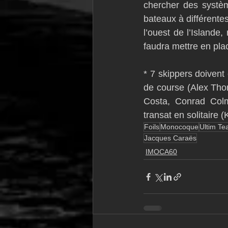
chercher des systèm
bateaux à différentes
l’ouest de l’Islande
faudra mettre en pla
* 7 skippers doivent 
de course (Alex Tho
Costa, Conrad Colma
transat en solitaire 
Foils
Monocoque
Ultim T
Jacques Caraës
IMOCA60