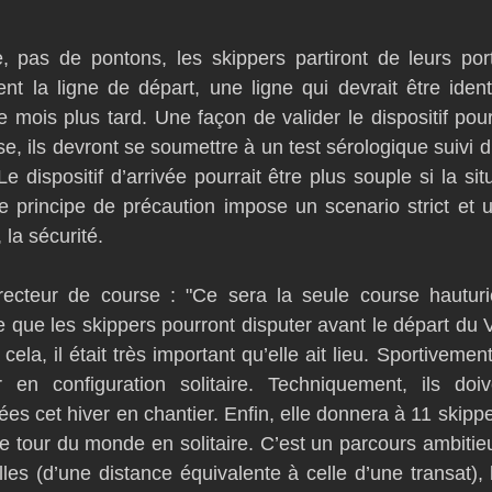
, pas de pontons, les skippers partiront de leurs port
ent la ligne de départ, une ligne qui devrait être ident
mois plus tard. Une façon de valider le dispositif pour
e, ils devront se soumettre à un test sérologique suivi d
 Le dispositif d’arrivée pourrait être plus souple si la sit
le principe de précaution impose un scenario strict et u
, la sécurité.
ecteur de course : "Ce sera la seule course hauturièr
re que les skippers pourront disputer avant le départ du 
ela, il était très important qu’elle ait lieu. Sportivement
en configuration solitaire. Techniquement, ils doive
ées cet hiver en chantier. Enfin, elle donnera à 11 skippers
le tour du monde en solitaire. C’est un parcours ambitie
les (d’une distance équivalente à celle d’une transat), l’