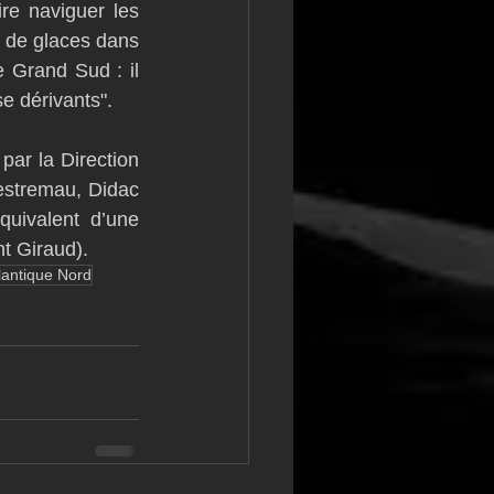
re naviguer les 
e de glaces dans 
 Grand Sud : il 
e dérivants".
par la Direction 
stremau, Didac 
uivalent d’une 
nt Giraud).
lantique Nord