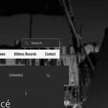
News
Ultimes Records
Contact
ORMA60
C
Botin 80
ncé