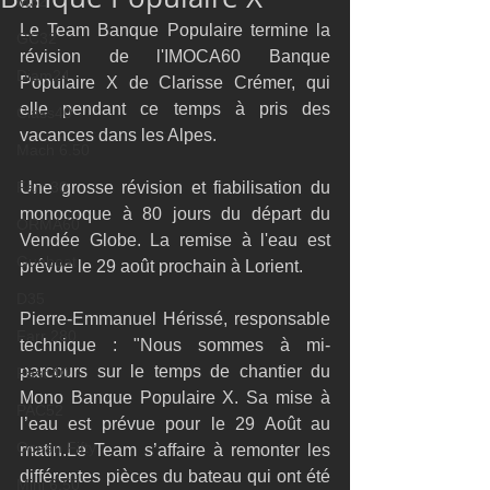
M32
Le Team Banque Populaire termine la 
GC32
révision de l'IMOCA60 Banque 
Diam24
Populaire X de Clarisse Crémer, qui 
elle pendant ce temps à pris des 
Class40
vacances dans les Alpes.
Mach 6.50
Farr 30
Une grosse révision et fiabilisation du 
monocoque à 80 jours du départ du 
ORMA60
Vendée Globe. La remise à l'eau est 
Gunboat
prévue le 29 août prochain à Lorient.
D35
Pierre-Emmanuel Hérissé, responsable 
Farr 280
technique : "Nous sommes à mi-
parcours sur le temps de chantier du 
Fast 40
Mono Banque Populaire X. Sa mise à 
PAC52
l’eau est prévue pour le 29 Août au 
Ocean Fifty
matin.Le Team s’affaire à remonter les 
différentes pièces du bateau qui ont été 
Mini 6.50