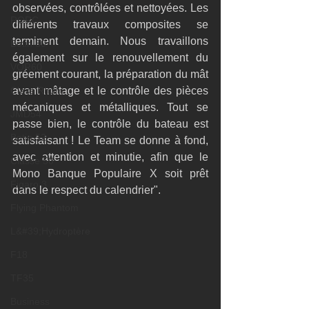
observées, contrôlées et nettoyées. Les 
RORC
différents travaux composites se 
terminent demain. Nous travaillons 
Botin 80
également sur le renouvellement du 
VOR60
gréement courant, la préparation du mât 
Class Rhum
avant mâtage et le contrôle des pièces 
mécaniques et métalliques. Tout se 
JMD54
passe bien, le contrôle du bateau est 
Botin 52
satisfaisant ! Le Team se donne à fond, 
avec attention et minutie, afin que le 
Classe 50
Mono Banque Populaire X soit prêt 
Figaro 3
dans le respect du calendrier".
Flying Phantom
L&#39;Hydroptère
F18
TF35
Business