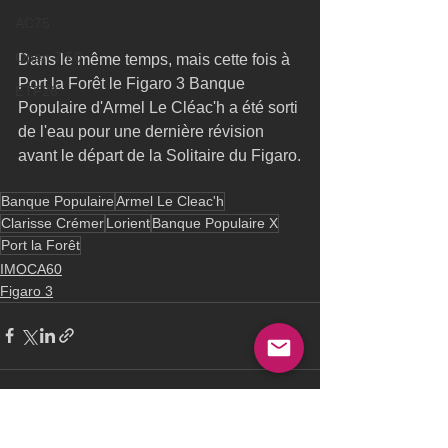
AC75
Open 7.50
Dans le même temps, mais cette fois à 
Port la Forêt le Figaro 3 Banque 
ETF26
Populaire d'Armel Le Cléac'h a été sorti 
de l'eau pour une dernière révision 
avant le départ de la Solitaire du Figaro.
Banque Populaire
Armel Le Cleac'h
Clarisse Crémer
Lorient
Banque Populaire X
Port la Forêt
IMOCA60
Figaro 3