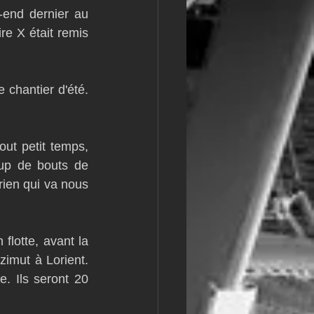
end dernier au 
m
L&#39;Hydroptère
e X était remis 
 chantier d'été. 
ut petit temps, 
up de bouts de 
rien qui va nous 
lotte, avant la 
imut à Lorient. 
. Ils seront 20 