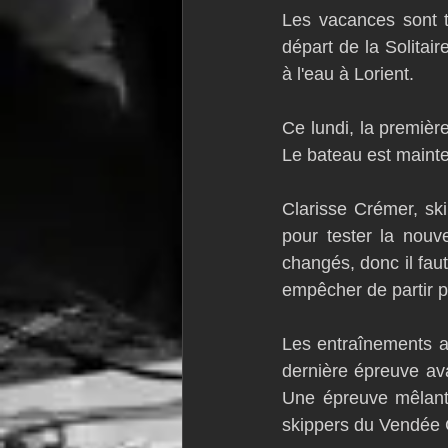
Les vacances sont t
VOR60
Class Rhum
JM
départ de la Solita
à l'eau à Lorient.
F18
TF35
Business
Ce lundi, la première
Le bateau est mainte
Clarisse Crémer, sk
pour tester la nouv
changés, donc il faut
empêcher de partir p
Les entraînements av
dernière épreuve ava
Une épreuve mêlant s
skippers du Vendée G