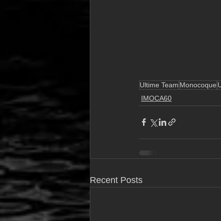
Ultime Team
Monocoque
IMOCA60
Recent Posts