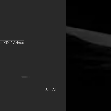
re X
Défi Azimut
See All