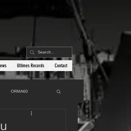
News
Ultimes Records
Contact
ORMA60
C
Botin 80
au