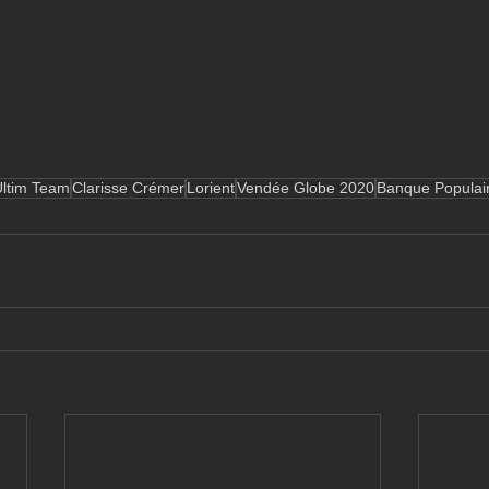
Ultim Team
Clarisse Crémer
Lorient
Vendée Globe 2020
Banque Populai