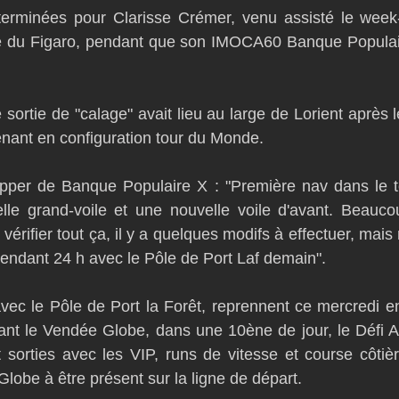
erminées pour Clarisse Crémer, venu assisté le week-
D54
Botin 52
Classe 50
Figaro 3
Flying Phanto
ire du Figaro, pendant que son IMOCA60 Banque Populair
AC75
Open 7.50
 sortie de "calage" avait lieu au large de Lorient après le
nant en configuration tour du Monde.
ipper de Banque Populaire X : "Première nav dans le to
elle grand-voile et une nouvelle voile d'avant. Beauco
 vérifier tout ça, il y a quelques modifs à effectuer, mais 
endant 24 h avec le Pôle de Port Laf demain".
ec le Pôle de Port la Forêt, reprennent ce mercredi en f
nt le Vendée Globe, dans une 10ène de jour, le Défi Az
orties avec les VIP, runs de vitesse et course côtière
lobe à être présent sur la ligne de départ.