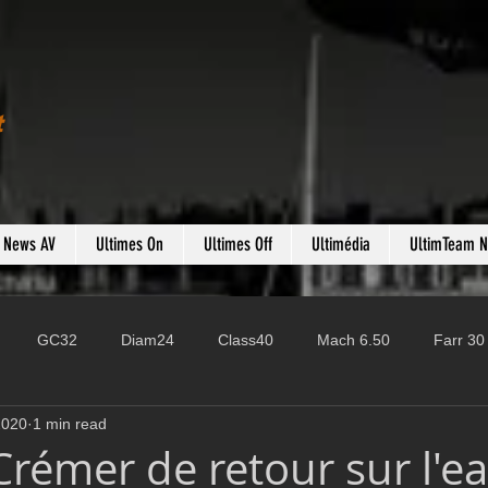
t
s News AV
Ultimes On
Ultimes Off
Ultimédia
UltimTeam 
GC32
Diam24
Class40
Mach 6.50
Farr 30
2020
1 min read
Fast 40
PAC52
Ocean Fifty
Mini 6.50
ROR
Crémer de retour sur l'e