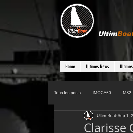
Ultim
Boa
Home
Ultimes News
Ultime
Tous les posts
IMOCA60
M32
Ultim Boat
Sep 1, 
Gunboat
D35
Farr 280
Clarisse 