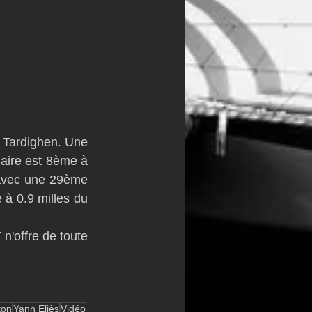
 Tardighen. Une 
aire est 8ème à 
avec une 29ème 
à 0.9 milles du 
'offre de toute 
ton
Yann Eliès
Vidéo