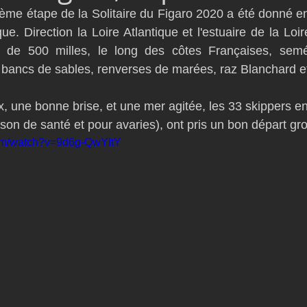
sième étape de la Solitaire du Figaro 2020 a été donné en
D54
Botin 52
Classe 50
Figaro 3
Flying Phanto
e. Direction la Loire Atlantique et l'estuaire de la Loir
pe de 500 milles, le long des côtes Françaises, sem
c, bancs de sables, renverses de marées, raz Blanchard et
AC75
Open 7.50
, une bonne brise, et une mer agitée, les 33 skippers en
son de santé et pour avaries), ont pris un bon départ gr
com/watch?v=9d6g-QwYItY