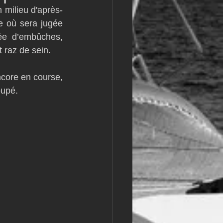
 milieu d'après-
m
L&#39;Hydroptère
e où sera jugée 
ée d’embûches, 
 raz de sein.
core en course, 
oupé.