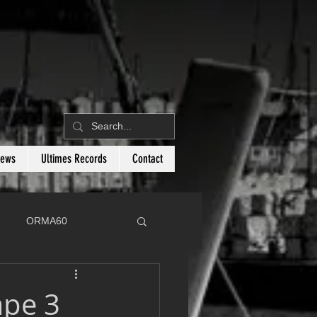
News
Ultimes Records
Contact
ORMA60
C
Botin 80
ape 3