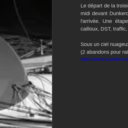
Le départ de la troi
VOR60
Class Rhum
JM
midi devant Dunkerqu
l'arrivée. Une éta
cailloux, DST, traffi
F18
TF35
Business
Sous un ciel nuageux
(2 abandons pour rai
https://www.youtube.