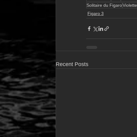
Solitaire du Figaro
Violett
Figaro 3
Recent Posts