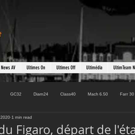
t
s News AV
Ultimes On
Ultimes Off
Ultimédia
UltimTeam 
GC32
Diam24
Class40
Mach 6.50
Farr 30
 2020
1 min read
Fast 40
PAC52
Ocean Fifty
Mini 6.50
ROR
 du Figaro, départ de l'ét