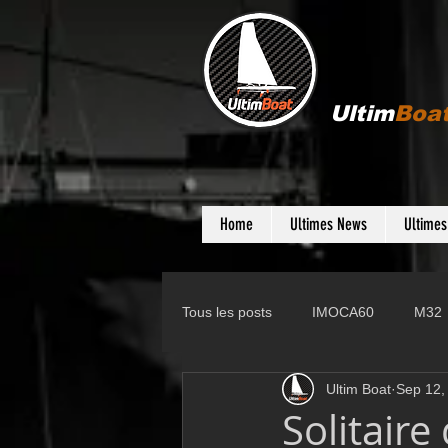
Ultim
Boa
Home
Ultimes News
Ultime
Tous les posts
IMOCA60
M32
Ultim Boat
Sep 12,
Gunboat
D35
Farr 280
Solitaire