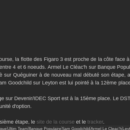
urse, la flotte des Figaro 3 est proche de la côte face à
e entre 4 et 6 noeuds. Armel Le Cléac'h sur Banque Popul
isè sur Quéguiner à de nouveau mal débuté son étape, 
Sam Goodchild sur Leyton est lui pointé à la 12ème place 
ge sur Devenir/IDEC Sport est à la 15ème place. Le DST n
nité d'option.
isième étape, le 
site de la course
 et le 
tracker
.
que
Ultim Team
Banque Populaire
Sam Goodchild
Armel Le Cleac'h
Ley