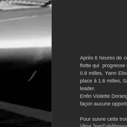
Après 6 heures de co
flotte qui  progress
0.8 milles, Yann El
place à 1.6 milles, 
leader.
Enfin Violette Doran
façon aucune opportu
Pour suivre cette tro
Ultime Team
Foils
Monoco