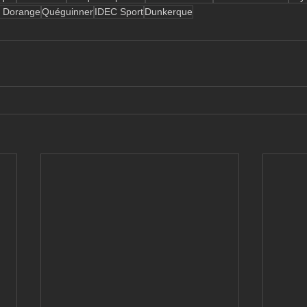
e Dorange
Quéguinner
IDEC Sport
Dunkerque