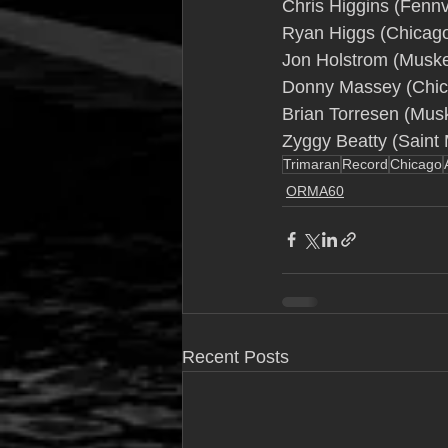
Chris Higgins (Fennvi
Ryan Higgs (Chicago
Jon Holstrom (Musk
Donny Massey (Chica
Brian Torresen (Mus
Zyggy Beatty (Saint 
Trimaran
Record
Chicago
ORMA60
Recent Posts