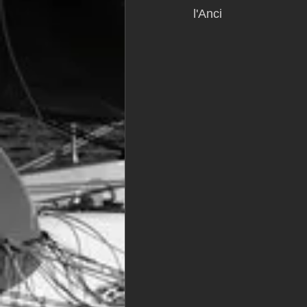
l'Anci
VOR60
Class Rhum
JM
F18
TF35
Business