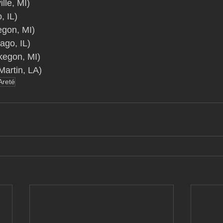
lle, MI)
, IL)
egon, MI)
go, IL)
kegon, MI)
Martin, LA)
Areté