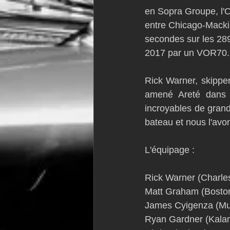
en Sopra Groupe, l'O
entre Chicago-Macki
secondes sur les 289 
2017 par un VOR70. Il
Rick Warner, skipper
amené Areté dans l
incroyables de grand
bateau et nous l'avon
L'équipage :
Rick Warner (Charle
Matt Graham (Bosto
James Cyigenza (Mu
Ryan Gardner (Kala