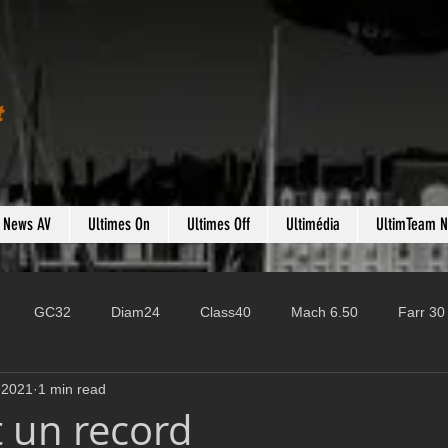
t
s News AV
Ultimes On
Ultimes Off
Ultimédia
UltimTeam 
GC32
Diam24
Class40
Mach 6.50
Farr 30
 2021
1 min read
Fast 40
PAC52
Ocean Fifty
Mini 6.50
ROR
t un record