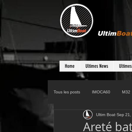
Ultim
Boa
Home
Ultimes News
Ultime
Tous les posts
IMOCA60
M32
Ultim Boat
Sep 21,
Gunboat
D35
Farr 280
Areté ba