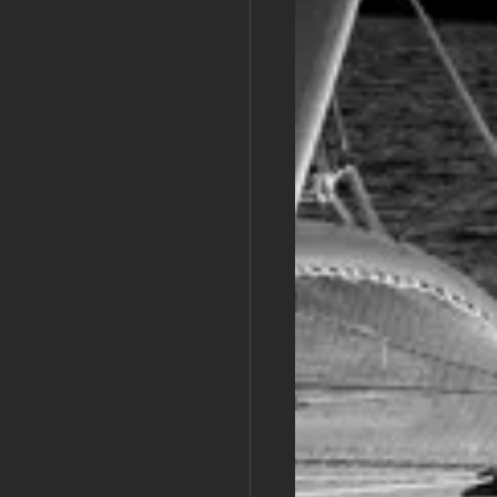
m
L&#39;Hydroptère