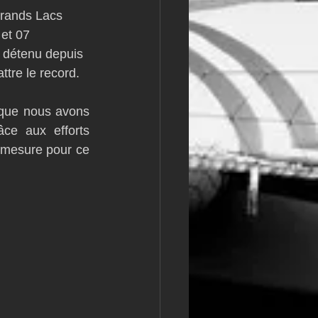
grands Lacs 
et 07 
t détenu depuis 
ttre le record.
 que nous avons 
ce aux efforts 
 mesure pour ce 