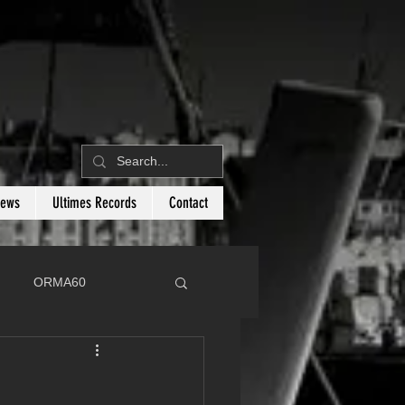
News
Ultimes Records
Contact
ORMA60
C
Botin 80