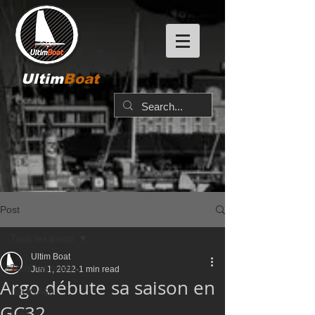
Ultim
Boat
Post
Tous les posts
Ultim Boat
Tous les posts
Jun 1, 2022
1 min read
Argo débute sa saison en
IMOCA60
GC32