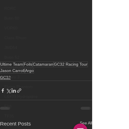
RORC
Botin 80
VOR60
Class Rhum
JMD54
Botin 52
Ultime Team
Foils
Catamaran
GC32 Racing Tour
Classe 50
Jason Carroll
Argo
Figaro 3
GC32
Flying Phantom
L&#39;Hydroptère
F18
TF35
See All
Recent Posts
Business