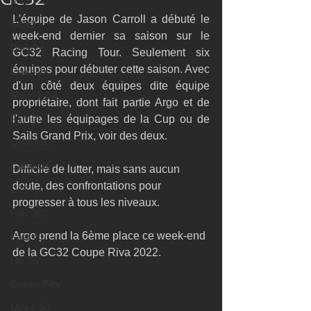
M32
L'équipe de Jason Carroll a débuté le 
GC32
week-end dernier sa saison sur le 
Diam24
GC32 Racing Tour. Seulement six 
équipes pour débuter cette saison. Avec 
Class40
d'un côté deux équipes dite équipe 
Mach 6.50
propriétaire, dont fait partie Argo et de 
Farr 30
l'autre les équipages de la Cup ou de 
Sails Grand Prix, voir des deux.
ORMA60
Gunboat
Difficile de lutter, mais sans aucun 
doute, des confrontations pour 
D35
progresser à tous les niveaux. 
Farr 280
Argo prend la 6ème place ce week-end 
Fast 40
de la GC32 Coupe Riva 2022.
PAC52
Ocean Fifty
Mini 6.50