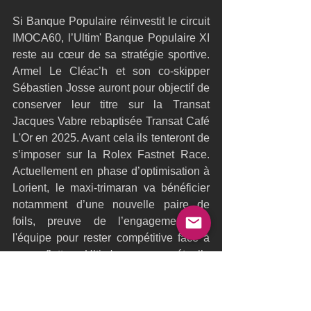
Si Banque Populaire réinvestit le circuit 
IMOCA60, l’Ultim' Banque Populaire XI 
reste au cœur de sa stratégie sportive. 
Armel Le Cléac’h et son co-skipper 
Sébastien Josse auront pour objectif de 
conserver leur titre sur la Transat 
Jacques Vabre rebaptisée Transat Café 
L'Or en 2025. Avant cela ils tenteront de 
s’imposer sur la Rolex Fastnet Race. 
Actuellement en phase d’optimisation à 
Lorient, le maxi-trimaran va bénéficier 
notamment d’une nouvelle paire de 
foils, preuve de l’engagement de 
l'équipe pour rester compétitive face à 
une flotte Ultim' en perpétuelle 
évolution.
Avec ces deux projets d’envergure, 
Banque Populaire affirme son 