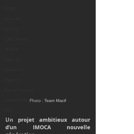
RORC
Botin 80
VOR60
Class Rhum
JMD54
Botin 52
Classe 50
Figaro 3
Flying Phantom
L&#39;Hydroptère
Photo : Team Macif
F18
Un projet ambitieux autour 
TF35
d’un IMOCA nouvelle 
Business