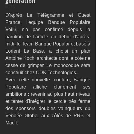
génération
AC75
D’après Le Télégramme et Ouest 
Open 7.50
France, l'équipe Banque Populaire 
ETF26
Voile, n'a pas confirmé depuis la 
parution de l'article en début d'après-
midi, le Team Banque Populaire, basé à 
Lorient La Base, a choisi un plan 
Antoine Koch, architecte dont la côte ne 
cesse de grimper. Le monocoque sera 
construit chez CDK Technologies.  
Avec cette nouvelle monture, Banque 
Populaire affiche clairement ses 
ambitions : revenir au plus haut niveau 
et tenter d'intégrer le cercle très fermé 
des sponsors doubles vainqueurs du 
Vendée Globe, aux côtés de PRB et 
Macif.