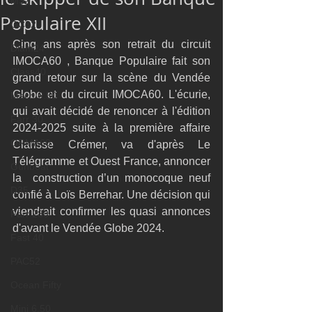
M32
Populaire XII
GC32
Cinq ans après son retrait du circuit 
Diam24
IMOCA60 , Banque Populaire fait son 
Class40
grand retour sur la scène du Vendée 
Globe et du circuit IMOCA60. L'écurie, 
Mach 6.50
qui avait décidé de renoncer à l'édition 
Farr 30
2024-2025 suite à la première affaire 
ORMA60
Clarisse Crémer, va d'après Le 
Télégramme et Ouest France, annoncer 
Gunboat
la  construction d’un monocoque neuf 
D35
confié à Loïs Berrehar. Une décision qui 
viendrait confirmer les quasi annonces 
Farr 280
d'avant le Vendée Globe 2024.
Fast 40
PAC52
Ocean Fifty
Mini 6.50