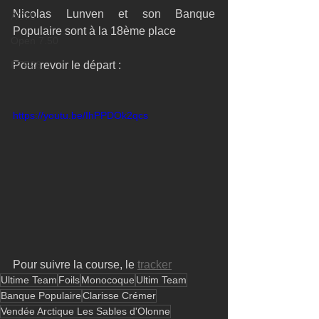
Nicolas Lunven et son Banque 
AC75
Populaire sont à la 18ème place 
Open 7.50
ETF26
Pour revoir le départ :
https://youtu.be/IhPPDOk2qcs
Pour suivre la course, le 
tracker
Ultime Team
Foils
Monocoque
Ultim Team
Banque Populaire
Clarisse Crémer
Vendée Arctique Les Sables d'Olonne