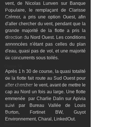
vent, de Nicolas Lunven sur Banque 
RORC
Populaire, le remplaçant de Clarisse 
Crémer, a pris une option Ouest, afin 
Botin 80
d'aller chercher du vent, pendant que la 
VOR60
grande majorité de la flotte a pris la 
Class Rhum
direction du Nord Ouest. Les conditions 
annoncées n'étant pas celles du plan 
JMD54
d'eau, quasi pas de vol, et une majorité 
Botin 52
de concurrents sous toilés.
Classe 50
Après 1 h 30 de course, la quasi totalité 
Figaro 3
de la flotte fait route au Sud Ouest pour 
aller chercher le vent, avant de mettre le 
Flying Phantom
cap au Nord un fois au large. Une flotte 
L&#39;Hydroptère
emmenée  par Charlie Dalin sur Apivia 
F18
suivi par Bureau Vallée de Louis 
Burton, Fortinet BW, Guyot 
TF35
Environnement, Charal, LinkedOut.
Business