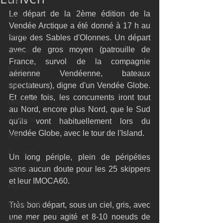
M32
Le départ de la 2ème édition de la 
GC32
Vendée Arctique a été donné à 17 h au 
Diam24
large des Sables d'Olonnes. Un départ 
avec de gros moyen (patrouille de 
Class40
France, survol de la compagnie 
Mach 6.50
aérienne Vendéenne, bateaux 
Farr 30
spectateurs), digne d'un Vendée Globe. 
Et cette fois, les concurrents iront tout 
ORMA60
au Nord, encore plus Nord, que le Sud 
Gunboat
qu'ils vont habituellement lors du 
Vendée Globe, avec le tour de l'Island.
D35
Farr 280
Un long périple, plein de péripéties 
sans aucun doute pour les 25 skippers 
Fast 40
et leur IMOCA60.
PAC52
Ocean Fifty
Très bon départ, sous un ciel, gris, avec 
une mer peu agité et 8-10 noeuds de 
Mini 6.50