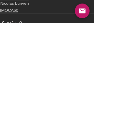
Nicolas Lunven
IMOCA60
See All
Recent Posts