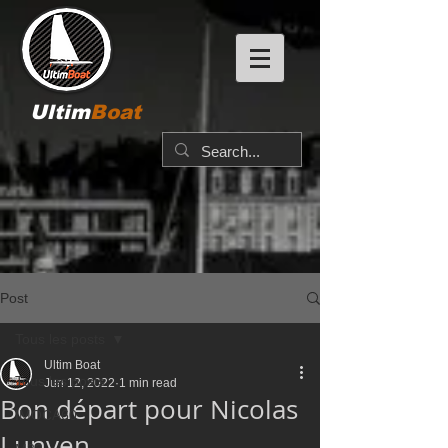
Ultim
Boat
Post
Tous les posts
Ultim Boat
Tous les posts
Jun 12, 2022
1 min read
Bon départ pour Nicolas
IMOCA60
Lunven