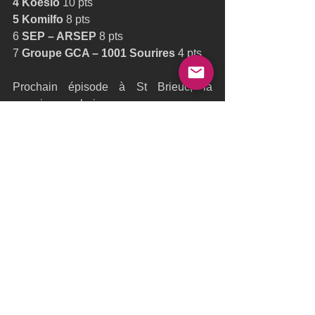
4 Koesio 
10 pts
5 Komilfo 
8 pts
6 
SEP – ARSEP 
8 pts
7 
Groupe GCA – 1001 Sourires 
4 pts
Prochain épisode à St Brieuc, la 
semaine prochaine.
Ultime Team
Foils
Ultim Team
Trimaran
Sam Goodchild
Leyton
Ocean Fifty
Pro Sailing Tour
Brest
Aymeric Chappellier
Morgan Lagravière
Ocean Fifty