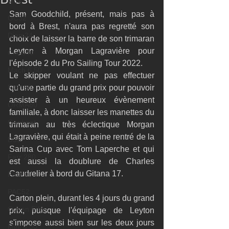
M32
Sam Goodchild, présent, mais pas à 
GC32
bord à Brest, n'aura pas regretté son 
Diam24
choix de laisser la barre de son trimaran 
Leyton à Morgan Lagravière pour 
Class40
l'épisode 2 du Pro Sailing Tour 2022. 
Mach 6.50
Le skipper voulant ne pas effectuer 
Farr 30
qu'une partie du grand prix pour pouvoir 
assister à un heureux évènement 
ORMA60
familiale, à donc laisser les manettes du 
Gunboat
trimaran au très éclectique Morgan 
Lagravière, qui était à peine rentré de la 
D35
Sarina Cup avec Tom Laperche et qui 
Farr 280
est aussi la doublure de Charles 
Caudrelier à bord du Gitana 17.
Fast 40
PAC52
Carton plein, durant les 4 jours du grand 
Ocean Fifty
prix, puisque l'équipage de Leyton 
s'impose aussi bien sur les deux jours 
Mini 6.50