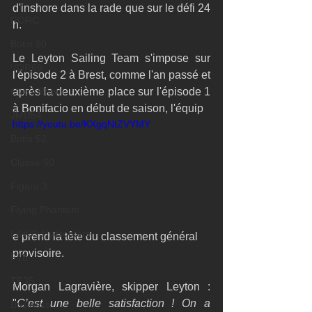
d'inshore dans la rade que sur le défi 24 
RORC
h. 
Botin 80
Le Leyton Sailing Team s'impose sur 
VOR60
l'épisode 2 à Brest, comme l'an passé et 
Class Rhum
après la deuxième place sur l'épisode 1 
à Bonifacio en début de saison, l'équip
JMD54
https://youtu.be/KXgqNtZVYMY
Botin 52
Classe 50
Figaro 3
Flying Phantom
L&#39;Hydroptère
e prend la tête du classement général 
provisoire. 
F18
TF35
Morgan Lagravière, skipper Leyton : 
"
C’est une belle satisfaction ! On a 
Business