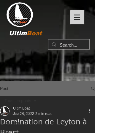
Ultim
Boat
Post
Tous les posts
Ultim Boat
Tous les posts
Jun 26, 2022
2 min read
Domination de Leyton à
IMOCA60
Brest