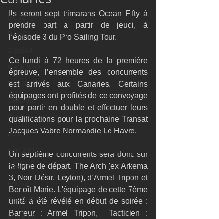
M32
Ils seront sept trimarans Ocean Fifty à 
GC32
prendre part à partir de jeudi, à 
Diam24
l’épisode 3 du Pro Sailing Tour. 
Class40
Ce lundi à 72 heures de la première 
Mach 6.50
épreuve, l’ensemble des concurrents 
Farr 30
est arrivés aux Canaries. Certains 
équipages ont profités de ce convoyage 
ORMA60
pour partir en double et effectuer leurs 
Gunboat
qualifications pour la prochaine Transat 
Jacques Vabre Normandie Le Havre. 
D35
Farr 280
Un septième concurrents sera donc sur 
la ligne de départ. The Arch (ex Arkema 
Fast 40
3, Noir Désir, Leyton), d’Armel Tripon et 
PAC52
Benoît Marie. L'équipage de cette 7ème 
Ocean Fifty
unité a été révélé en début de soirée :  
Barreur : Armel Tripon,  Tacticien : 
Mini 6.50