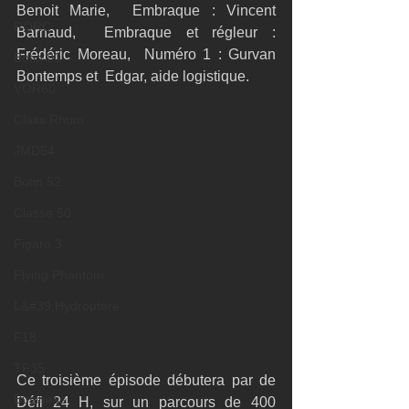
Benoit Marie,  Embraque : Vincent 
RORC
Barnaud,  Embraque et régleur : 
Frédéric Moreau,  Numéro 1 : Gurvan 
Botin 80
Bontemps et  Edgar, aide logistique.
VOR60
Class Rhum
JMD54
Botin 52
Classe 50
Figaro 3
Flying Phantom
L&#39;Hydroptère
F18
TF35
Ce troisième épisode débutera par de 
Business
Défi 24 H, sur un parcours de 400 