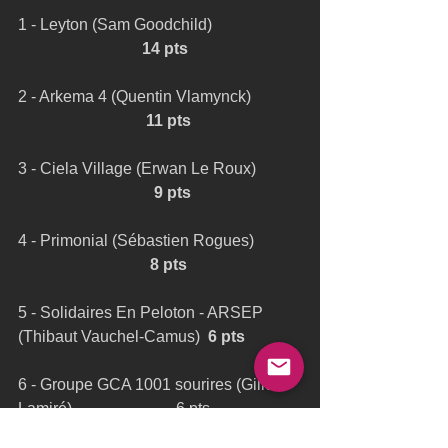
1 - Leyton (Sam Goodchild)                      
14 pts
2 - Arkema 4 (Quentin Vlamynck)            
11 pts
3 - Ciela Village (Erwan Le Roux)           
9 pts
4 - Primonial (Sébastien Rogues)            
8 pts
5 - Solidaires En Peloton - ARSEP 
(Thibaut Vauchel-Camus)  
6 pts
6 - Groupe GCA 1001 sourires (Gilles 
Lamiré)                          6 pts
Ultime Team
Foils
Ultim Team
Trimaran