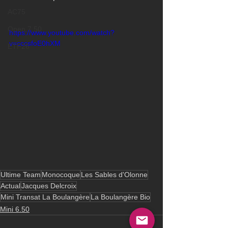
AC75
Open 7.50
https://www.youtube.com/watch?
v=cccsfoE0hXM
ETF26
Ultime Team
Monocoque
Les Sables d'Olonne
Actual
Jacques Delcroix
Mini Transat La Boulangère
La Boulangère Bio
Mini 6.50