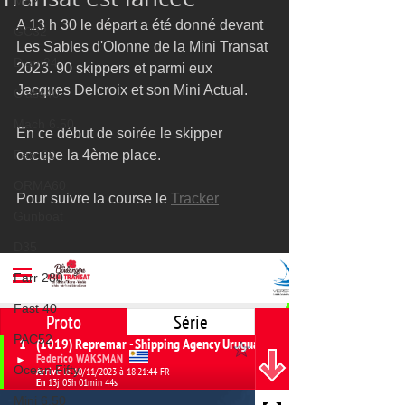
M32
A 13 h 30 le départ a été donné devant 
GC32
Les Sables d'Olonne de la Mini Transat 
Diam24
2023. 90 skippers et parmi eux 
Jacques Delcroix et son Mini Actual.
Class40
Mach 6.50
En ce début de soirée le skipper 
Farr 30
occupe la 4ème place.
ORMA60
Pour suivre la course le 
Tracker
Gunboat
D35
Farr 280
Fast 40
PAC52
Ocean Fifty
Mini 6.50