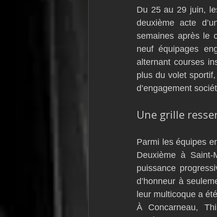
Du 25 au 29 juin, le
VOR60
Class Rhum
JM
deuxième acte d’u
semaines après le c
neuf équipages enga
F18
TF35
Business
alternant courses in
plus du volet sporti
d’engagement sociét
Une grille ress
Parmi les équipes en
Deuxième à Saint-M
puissance progressiv
d’honneur à seuleme
leur multicoque a été
À Concarneau, Thi