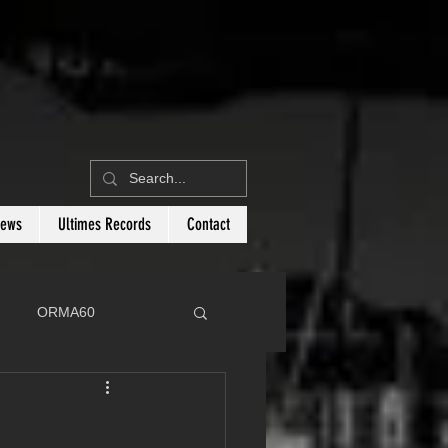
News
Ultimes Records
Contact
ORMA60
C
Botin 80