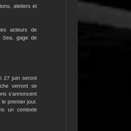
ons, ateliers et 
es acteurs de 
e Sea, gage de 
 27 juin seront 
che verront se 
ons s’annoncent 
e premier jour. 
s un contexte 