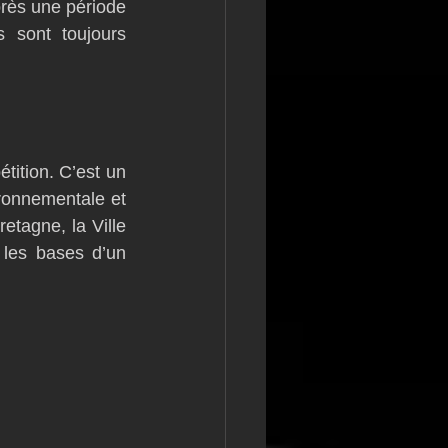
rès une période 
 sont toujours 
ition. C’est un 
ronnementale et 
etagne, la Ville 
es bases d’un 