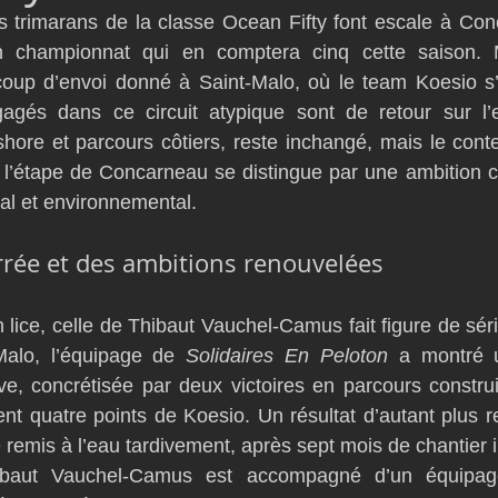
s trimarans de la classe Ocean Fifty font escale à Con
D54
Botin 52
Classe 50
Figaro 3
Flying Phanto
n championnat qui en comptera cinq cette saison. 
oup d’envoi donné à Saint-Malo, où le team Koesio s’e
gés dans ce circuit atypique sont de retour sur l’e
AC75
Open 7.50
shore et parcours côtiers, reste inchangé, mais le conte
f, l’étape de Concarneau se distingue par une ambition cl
al et environnemental.
errée et des ambitions renouvelées
 lice, celle de Thibaut Vauchel-Camus fait figure de séri
alo, l’équipage de 
Solidaires En Peloton
 a montré 
e, concrétisée par deux victoires en parcours construi
nt quatre points de Koesio. Un résultat d’autant plus 
 remis à l’eau tardivement, après sept mois de chantier i
baut Vauchel-Camus est accompagné d’un équipag