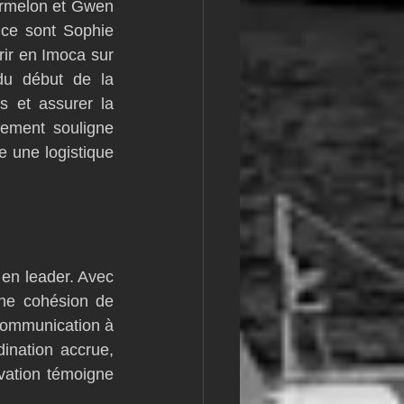
urmelon et Gwen 
ce sont Sophie 
rir en Imoca sur 
u début de la 
 et assurer la 
ement souligne 
e une logistique 
n leader. Avec 
ne cohésion de 
ommunication à 
nation accrue, 
ation témoigne 