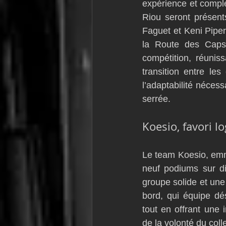
expérience et compl
Riou seront présent
Faguet et Keni Pipero
la Route des Caps.
compétition, réunis
transition entre le
l’adaptabilité nécess
serrée.
Koesio, favori l
Le team Koesio, emm
neuf podiums sur di
groupe solide et un
bord, qui équipe dé
tout en offrant une
de la volonté du coll