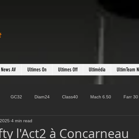
t
s News AV
Ultimes On
Ultimes Off
Ultimédia
UltimTeam 
GC32
Diam24
Class40
Mach 6.50
Farr 30
 2025
4 min read
Fast 40
PAC52
Ocean Fifty
Mini 6.50
ROR
fty l'Act2 à Concarneau