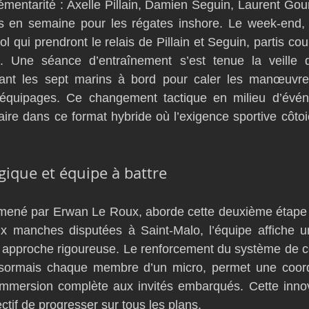
émentarité : Axelle Pillain, Damien Seguin, Laurent Go
s en semaine pour les régates inshore. Le week-end, 
l qui prendront le relais de Pillain et Seguin, partis cou
 Une séance d’entraînement s’est tenue la veille d
sant les sept marins à bord pour caler les manœuvres
s équipages. Ce changement tactique en milieu d’évén
aire dans ce format hybride où l’exigence sportive côtoi
ogique et équipe à battre
ené par Erwan Le Roux, aborde cette deuxième étape e
x manches disputées à Saint-Malo, l’équipe affiche u
e approche rigoureuse. Le renforcement du système de c
sormais chaque membre d’un micro, permet une coordi
 immersion complète aux invités embarqués. Cette innov
ectif de progresser sur tous les plans.