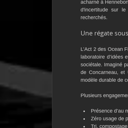
acharné à Hennebont
d'incertitude sur l
recherchés.
Une régate sous 
L’Act 2 des Ocean Fi
laboratoire d’idées 
sociétale. Imaginé pa
de Concarneau, et 
modèle durable de c
Plusieurs engagement
Présence d’au 
Zéro usage de p
Tri, compostage