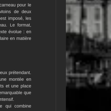
carneau pour le 
m
L&#39;Hydroptère
Moins de deux 
st imposé, les 
au. Le format, 
xte évolue : en 
aire en matière 
eux prétendant. 
une montée en 
ts et une place 
remarquable que 
ntensif.
e qui combine 