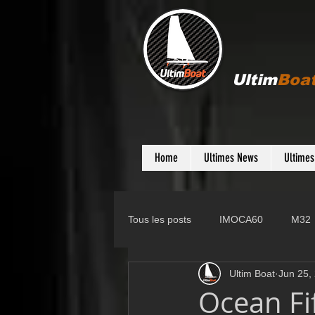
Ultim
Boa
Home
Ultimes News
Ultime
Tous les posts
IMOCA60
M32
Ultim Boat
Jun 25,
Gunboat
D35
Farr 280
Ocean Fi