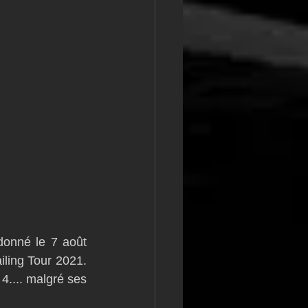
onné le 7 août 
ling Tour 2021. 
.... malgré ses 