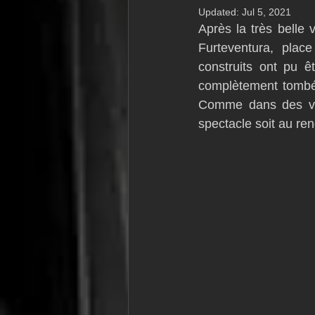
Updated:
Jul 5, 2021
VOR60
Class Rhum
JM
Après la très belle 
Furteventura, plac
construits ont pu ê
F18
TF35
Business
complètement tombé 
Comme dans des ven
spectacle soit au re