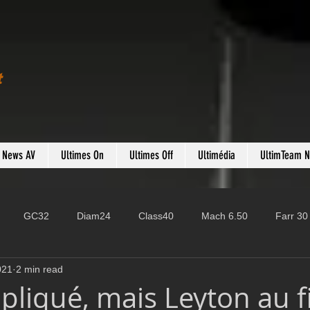
t
s News AV
Ultimes On
Ultimes Off
Ultimédia
UltimTeam 
GC32
Diam24
Class40
Mach 6.50
Farr 30
021
2 min read
Fast 40
PAC52
Ocean Fifty
Mini 6.50
ROR
pliqué, mais Leyton au f