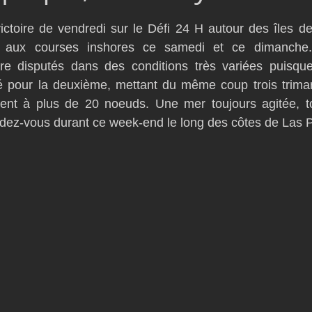
D54
Botin 52
Classe 50
Figaro 3
Flying Phanto
victoire de vendredi sur le Défi 24 H autour des îles d
e aux courses inshores ce samedi et ce dimanche. 
tre disputés dans des conditions très variées puisque 
AC75
Open 7.50
pour la deuxième, mettant du même coup trois trimar
t à plus de 20 noeuds. Une mer toujours agitée, to
ndez-vous durant ce week-end le long des côtes de Las 