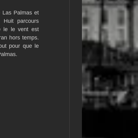
m
L&#39;Hydroptère
e Las Palmas et 
Huit parcours 
le le vent est 
an hors temps. 
ut pour que le 
Palmas.