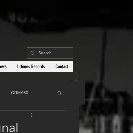
News
Ultimes Records
Contact
ORMA60
C
Botin 80
inal