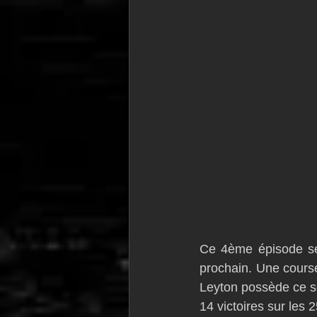
Ce 4ème épisode ser
prochain. Une course
Leyton possède ce so
14 victoires sur les