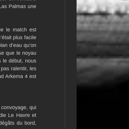
 Las Palmas une 
e le match est 
tait plus facile 
lan d’eau qu’on 
se que le noyau 
 le début, nous 
as ralentir, les 
and Arkema 4 est 
 convoyage, qui 
ie Le Havre et 
dégâts du bord, 