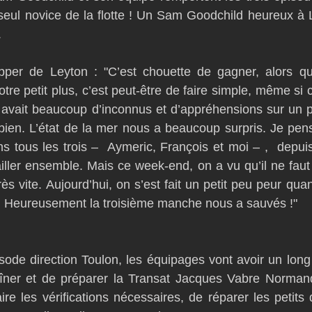
 seul novice de la flotte ! Un Sam Goodchild heureux à
.
per de Leyton : "C’est chouette de gagner, alors qu
tre petit plus, c’est peut-être de faire simple, même si c’é
l y avait beaucoup d’inconnus et d’appréhensions sur un p
bien. L’état de la mer nous a beaucoup surpris. Je pen
 tous les trois –  Aymeric, François et moi – ,  depuis
ller ensemble. Mais ce week-end, on a vu qu’il ne faut p
ès vite. Aujourd’hui, on s’est fait un petit peu peur qu
s. Heureusement la troisième manche nous a sauvés !"
sode direction Toulon, les équipages vont avoir un long
aîner et de préparer la Transat Jacques Vabre Normand
ire les vérifications nécessaires, de réparer les petits 