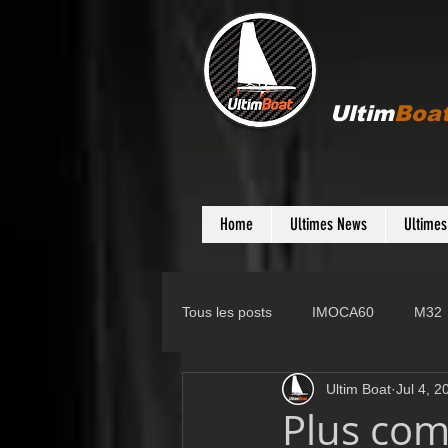
Ultim
Boa
Home
Ultimes News
Ultime
Tous les posts
IMOCA60
M32
Ultim Boat
Jul 4, 2
Gunboat
D35
Farr 280
Plus com