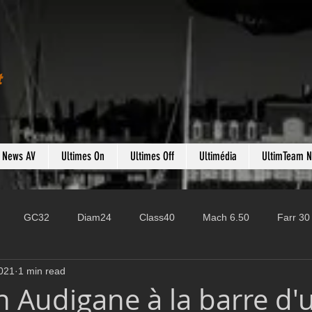
t
s News AV
Ultimes On
Ultimes Off
Ultimédia
UltimTeam 
GC32
Diam24
Class40
Mach 6.50
Farr 30
021
1 min read
Fast 40
PAC52
Ocean Fifty
Mini 6.50
ROR
n Audigane à la barre d'