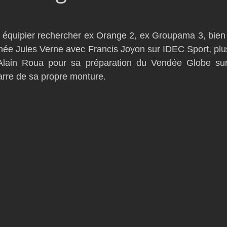
D54
Botin 52
Classe 50
Figaro 3
Flying Phanto
 équipier rechercher ex Orange 2, ex Groupama 3, bien 
phée Jules Verne avec Francis Joyon sur IDEC Sport, pl
AC75
Open 7.50
lain Roua pour sa préparation du Vendée Globe sur
arre de sa propre monture.