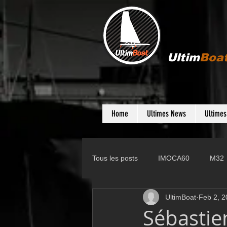
Ultim
Boa
Home
Ultimes News
Ultime
Tous les posts
IMOCA60
M32
UltimBoat
Feb 2, 2
Gunboat
D35
Farr 280
Sébastie