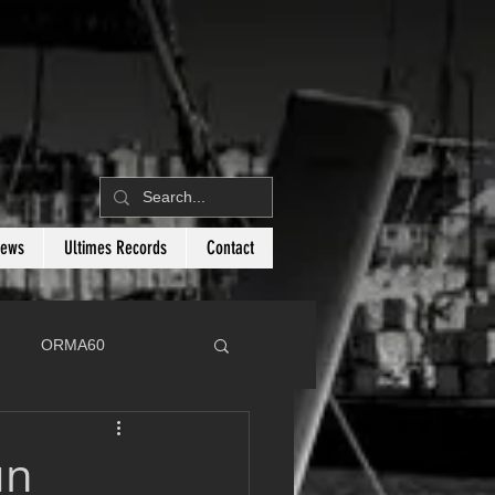
News
Ultimes Records
Contact
ORMA60
C
Botin 80
un