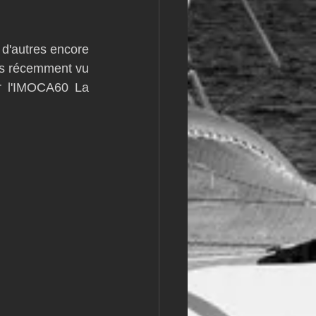
m
L&#39;Hydroptère
d'autres encore 
us récemment vu 
 l'IMOCA60 La 