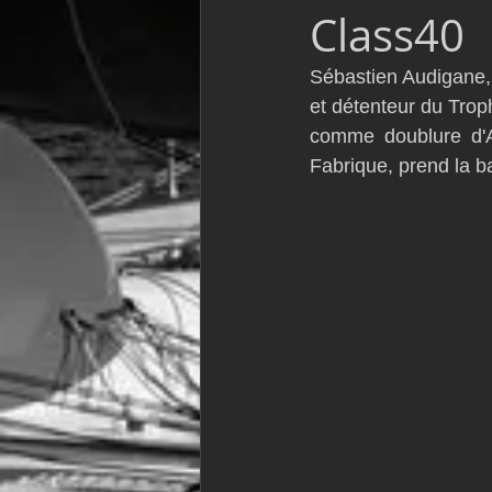
Class40
VOR60
Class Rhum
JM
Sébastien Audigane,
et détenteur du Tro
F18
TF35
Business
comme doublure d'A
Fabrique, prend la b