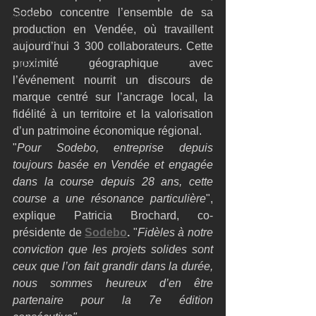
Sodebo concentre l’ensemble de sa 
AC75
production en Vendée, où travaillent 
Open 7.50
aujourd’hui 3 300 collaborateurs. Cette 
proximité géographique avec 
ETF26
l’événement nourrit un discours de 
marque centré sur l’ancrage local, la 
fidélité à un territoire et la valorisation 
d’un patrimoine économique régional.
"
Pour Sodebo, entreprise depuis 
toujours basée en Vendée et engagée 
dans la course depuis 28 ans, cette 
course a une résonance particulière
", 
explique Patricia Brochard, co-
présidente de 
Sodebo
.
 "
Fidèles à notre 
conviction que les projets solides sont 
ceux que l’on fait grandir dans la durée, 
nous sommes heureux d’en être 
partenaire pour la 7e édition 