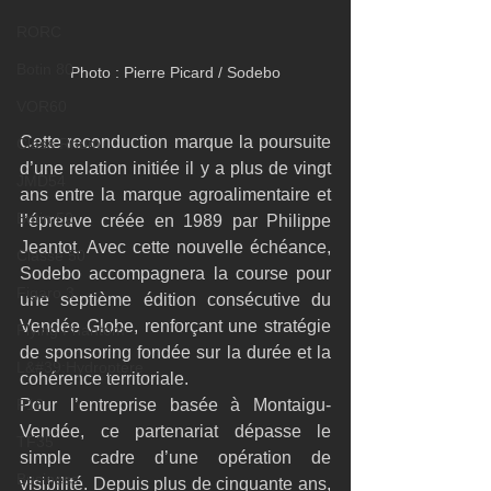
RORC
Botin 80
Photo : Pierre Picard / Sodebo
VOR60
Cette reconduction marque la poursuite 
Class Rhum
d’une relation initiée il y a plus de vingt 
JMD54
ans entre la marque agroalimentaire et 
Botin 52
l’épreuve créée en 1989 par Philippe 
Jeantot. Avec cette nouvelle échéance, 
Classe 50
Sodebo accompagnera la course pour 
Figaro 3
une septième édition consécutive du 
Vendée Globe, renforçant une stratégie 
Flying Phantom
de sponsoring fondée sur la durée et la 
L&#39;Hydroptère
cohérence territoriale.
F18
Pour l’entreprise basée à Montaigu-
Vendée, ce partenariat dépasse le 
TF35
simple cadre d’une opération de 
Business
visibilité. Depuis plus de cinquante ans, 