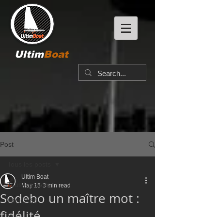
Ultim
Boat
Post
Tous les posts
Ultim Boat
Tous les posts
May 15
3 min read
Sodebo un maître mot :
IMOCA60
fidélité