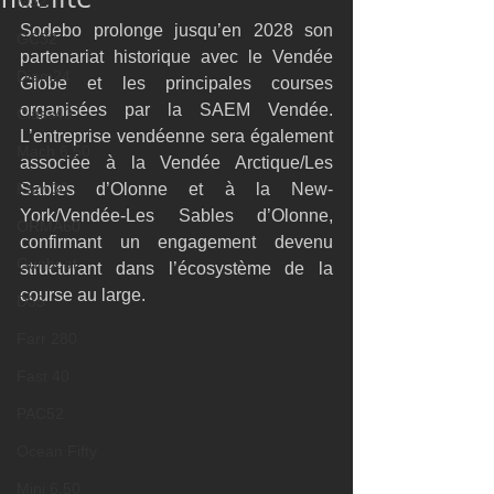
M32
Sodebo prolonge jusqu’en 2028 son 
GC32
partenariat historique avec le Vendée 
Diam24
Globe et les principales courses 
organisées par la SAEM Vendée. 
Class40
L’entreprise vendéenne sera également 
Mach 6.50
associée à la Vendée Arctique/Les 
Farr 30
Sables d’Olonne et à la New-
York/Vendée-Les Sables d’Olonne, 
ORMA60
confirmant un engagement devenu 
Gunboat
structurant dans l’écosystème de la 
course au large.
D35
Farr 280
Fast 40
PAC52
Ocean Fifty
Mini 6.50