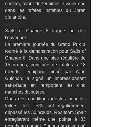
samedi, avant de terminer le week-end 
AC75
dans les rafales instables du Joran 
Open 7.50
dimanche.
ETF26
Sails of Change 8 frappe fort dès 
l'ouverture
La première journée du Grand Prix a 
tourné à la démonstration pour Sails of 
Change 8. Dans une bise régulière de 
15 nœuds, ponctuée de rafales à 18 
nœuds, l'équipage mené par Yann 
Guichard a signé un impressionnant 
sans-faute en remportant les cinq 
manches disputées.
Dans des conditions idéales pour les 
foilers, les TF35 ont régulièrement 
dépassé les 30 nœuds, Realteam Spirit 
enregistrant même une pointe à 33 
nœuds au portant. Sur un plan d'eau où 