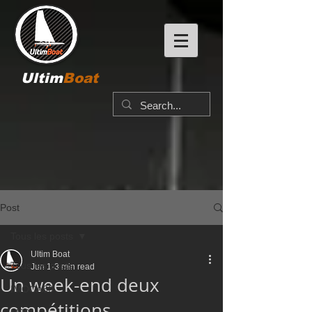
Ultim
Boat
Post
Tous les posts
Ultim Boat
Tous les posts
Jun 1
3 min read
Un week-end deux
IMOCA60
compétitions