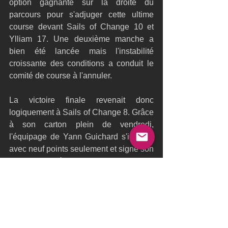
option gagnante sur la droite du 
parcours pour s'adjuger cette ultime 
course devant Sails of Change 10 et 
Ylliam 17. Une deuxième manche a 
bien été lancée mais l'instabilité 
croissante des conditions a conduit le 
comité de course à l'annuler.
La victoire finale revenait donc 
logiquement à Sails of Change 8. Grâce 
à son carton plein de vendredi, 
l'équipage de Yann Guichard s'impose 
avec neuf points seulement et signe son 
premier succès majeur de la saison 
2026.
Ylliam XII – Comptoir Immobilier 
termine deuxième avec 18 points 
devant ZEN Too, troisième avec 19 
points. Sails of Change 10, Realteam 