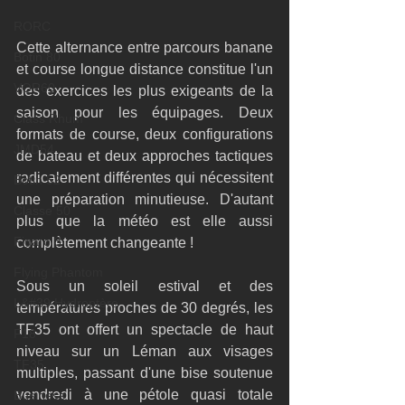
RORC
Cette alternance entre parcours banane 
Botin 80
et course longue distance constitue l'un 
VOR60
des exercices les plus exigeants de la 
saison pour les équipages. Deux 
Class Rhum
formats de course, deux configurations 
JMD54
de bateau et deux approches tactiques 
radicalement différentes qui nécessitent 
Botin 52
une préparation minutieuse. D'autant 
Classe 50
plus que la météo est elle aussi 
Figaro 3
complètement changeante !
Flying Phantom
Sous un soleil estival et des 
L&#39;Hydroptère
températures proches de 30 degrés, les 
TF35 ont offert un spectacle de haut 
F18
niveau sur un Léman aux visages 
TF35
multiples, passant d'une bise soutenue 
vendredi à une pétole quasi totale 
Business