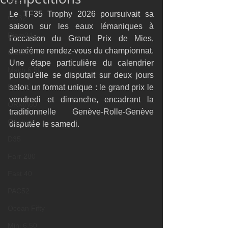
M32
Le TF35 Trophy 2026 poursuivait sa 
GC32
saison sur les eaux lémaniques à 
Diam24
l'occasion du Grand Prix de Mies, 
deuxième rendez-vous du championnat. 
Class40
Une étape particulière du calendrier 
Mach 6.50
puisqu'elle se disputait sur deux jours 
Farr 30
selon un format unique : le grand prix le 
vendredi et dimanche, encadrant la 
ORMA60
traditionnelle Genève-Rolle-Genève 
Gunboat
disputée le samedi.
D35
Farr 280
Fast 40
PAC52
Ocean Fifty
Mini 6.50