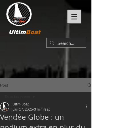
Ultim
Boat
Post
Tous les posts
Ultim Boat
Tous les posts
Jan 17, 2025
3 min read
Vendée Globe : un
IMOCA60
podium extra en plus du