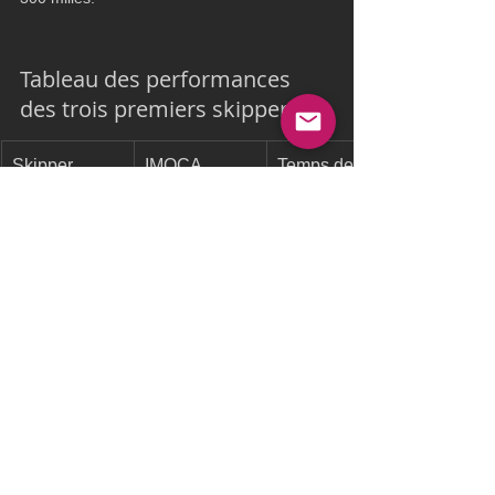
Tableau des performances 
des trois premiers skippers :
Skipper
IMOCA
Temps de 
course
Charlie Dalin
Macif Santé 
64j 19h 22m 
Prévoyance
49s
Yoann 
Arkéa Paprec
65j 18h 10m 
Richomme
02s
Sébastien 
Groupe 
67j 12h 25m 
Simon
Dubreuil
37s