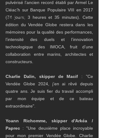
pulvérisé l’ancien record établi par Armel Le 
AC75
Cléac’h sur Banque Populaire VIII en 2017 
(74 jours, 3 heures et 35 minutes). Cette 
Open 7.50
édition du Vendée Globe restera dans les 
ETF26
mémoires pour la qualité des performances, 
l’intensité des duels et l’innovation 
technologique des IMOCA, fruit d’une 
collaboration entre marins, architectes et 
constructeurs.
Charlie Dalin, skipper de Macif 
: "Ce 
Vendée Globe 2024, j’en ai rêvé depuis 
quatre ans. Je suis fier du travail accompli 
par mon équipe et de ce bateau 
extraordinaire".
Yoann Richomme, skipper d'Arkéa / 
Paprec
 : "Une deuxième place incroyable 
pour mon premier Vendée Globe. Charlie 