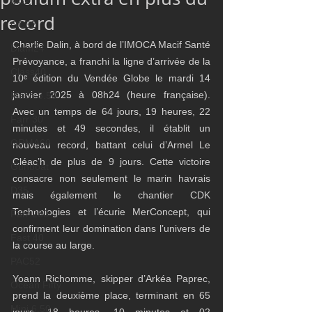
M32
record
GC32
Charlie Dalin, à bord de l’IMOCA Macif Santé 
Diam24
Prévoyance, a franchi la ligne d’arrivée de la 
Class40
10ᵉ édition du Vendée Globe le mardi 14 
janvier 2025 à 08h24 (heure française). 
Mach 6.50
Avec un temps de 64 jours, 19 heures, 22 
Farr 30
minutes et 49 secondes, il établit un 
ORMA60
nouveau record, battant celui d’Armel Le 
Cléac’h de plus de 9 jours. Cette victoire 
Gunboat
consacre non seulement le marin havrais 
D35
mais également le chantier CDK 
Technologies et l’écurie MerConcept, qui 
Farr 280
confirment leur domination dans l’univers de 
Fast 40
la course au large.
PAC52
Yoann Richomme, skipper d’Arkéa Paprec, 
Ocean Fifty
prend la deuxième place, terminant en 65 
Mini 6.50