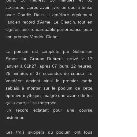
jours, 18 heures, 10 minutes et 02 
secondes, après avoir livré un duel intense 
RORC
avec Charlie Dalin. Il améliore également 
Botin 80
l’ancien record d’Armel Le Cléac’h, tout en 
signant une remarquable performance pour 
VOR60
son premier Vendée Globe.
Class Rhum
JMD54
Le podium est complété par Sébastien 
Simon sur Groupe Dubreuil, arrivé le 17 
Botin 52
janvier à 01h27, après 67 jours, 12 heures, 
Classe 50
25 minutes et 37 secondes de course. Le 
Vendéen devient ainsi le premier marin 
Figaro 3
sablais à monter sur le podium de cette 
Flying Phantom
épreuve mythique, malgré une avarie de foil 
L&#39;Hydroptère
qui a marqué sa traversée.
Un record éclatant pour une course 
F18
historique
TF35
Les trois skippers du podium ont tous 
Business