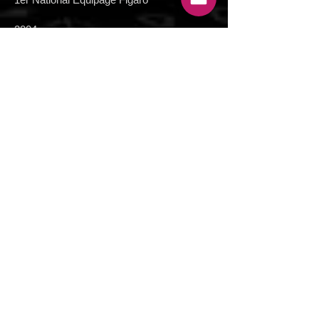
2004 :
2e National Figaro
2003 :
7e SNIM Marseille
10ème Championnat d’Europe Helsinki en
Melges 24
2002 :
Champion de France Jeune de Match
Racing
2001 :
1er Tour de France Amateur 2001
Laser : vice-champion de France Jeune