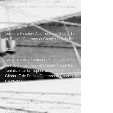
3ème de la Transat Jacques Vabre en
double avec Charles Caudrelier sur Gitana
17
2022 :
1er de la Finistère Atlantique sur Gitana 17
de Franck Cammas et Charles Caudrelier
2021 :
1er de la Rolex Fastnet race sur Gitana 17
de Franck Cammas et Charles Caudrelier
Tentative sur le Trophée Jules Verne sur
Gitana 17 de Franck Cammas et Charles
Caudrelier
2020 :
Tentative sur le Trophée Jules Verne sur
Gitana 17 de Franck Cammas et Charles
Caudrelier