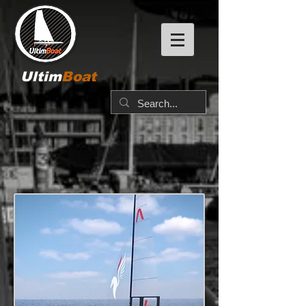
Ultim
Boat