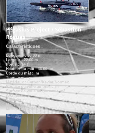
Pégasius Project / Sébastien
Rogues
Caractéristiques :
Longueur : 30.00 m
Largeur : 22.00 m
Poids : 14 t
Hauteur du mât : 36.00 m
Corde du mât : m
Tirant eau : m
Matériaux : Carbon/Kevlar/Normex
Surface de voile au près : m²
Surface de voile au portant : m²
Architectes :
Chantier :
Mât : - Voiles :
Mise à l'eau : 2019