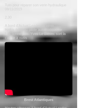
Tuto pour réparer son verin hydraulique
08/11/2019
2.30
A bord d'Actual Leader un vérin
hydraulique du pilote automatique ne
fonctionne plus. Yves Le Blévec sort la
caisse à outils
Brest Atlantiques
Hautes vitesses à bord d'Actual Leader