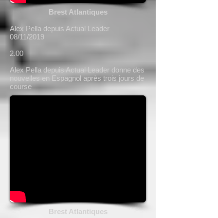
Brest Atlantiques
Alex Pella depuis Actual Leader
08/11/2019
2.00
Alex Pella depuis Actual Leader donne des
nouvelles en Espagnol après trois jours de
course
Brest Atlantiques