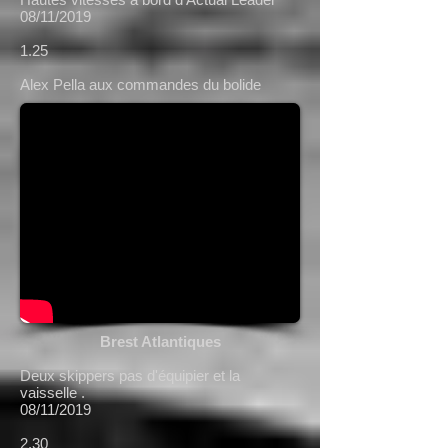
08/11/2019
1.25
Alex Pella aux commandes du bolide
Brest Atlantiques
Deux skippers pas d'équipier et la
vaisselle .
08/11/2019
2.30