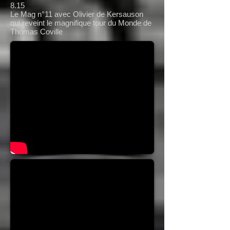
8.15
Le Mag n°11 avec Olivier de Kersauson
qui reveint le magnifique tour du Monde de
Thomas Coville