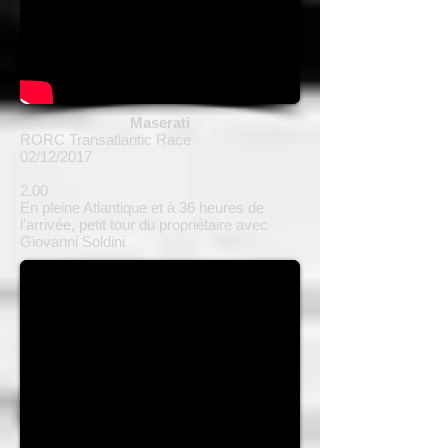
Maserati
RORC Transatlantic Race
02/12/2017
2.00
En pleine Atlantique et à 36 heures de
l'arrivée, petit tour du propriétaire avec
Giovanni Soldini