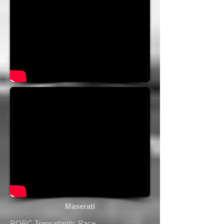
Maserati
RORC Transatlantic Race