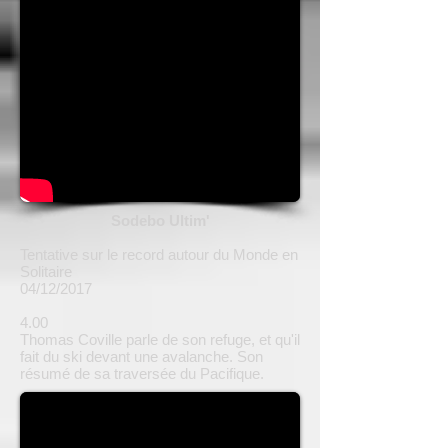
Sodebo Ultim'
Tentative sur le record autour du Monde en
Solitaire
04/12/2017
4.00
Thomas Coville parle de son refuge, et qu'il
fait du ski devant une avalanche. Son
résumé de sa traversée du Pacifique.