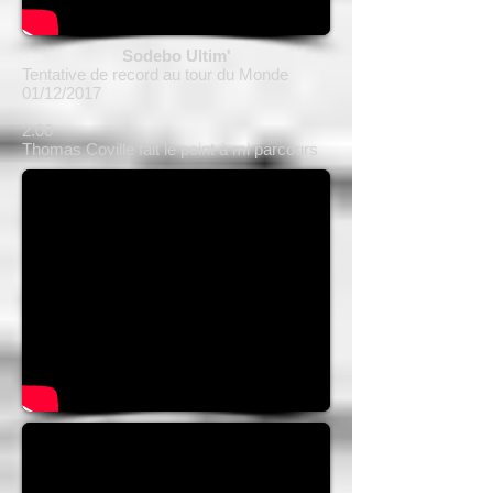
Sodebo Ultim'
Tentative de record au tour du Monde
01/12/2017
2.00
Thomas Coville fait le point à mi parcours