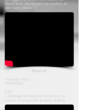
Macif, avec des images incroyables du
duel avec Gitana 17
Maserati
Transpac Race
06/08/2019
2.00
L'équipage de Maserati revient sur sa
course et analyse les progrès réalisés