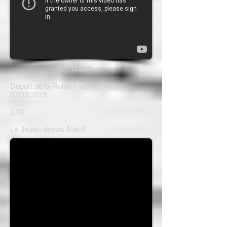
Macif
Départ de la Rolex Fastnet Race
03/08/2019
1.00
Le départ depuis Macif