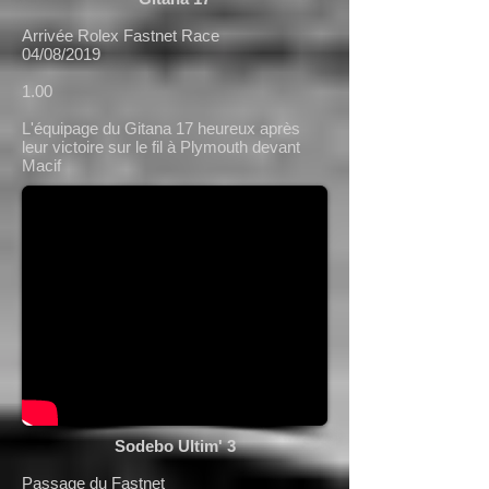
Arrivée Rolex Fastnet Race
04/08/2019
1.00
L'équipage du Gitana 17 heureux après
leur victoire sur le fil à Plymouth devant
Macif
Sodebo Ultim' 3
Passage du Fastnet