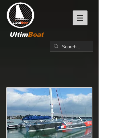
Ultim
Boat