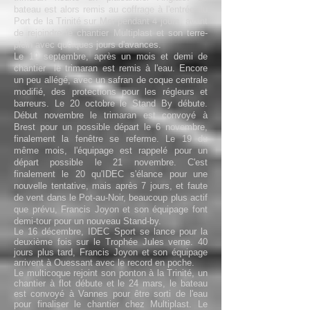
bateau est alors remis au coffrage à l'entrée du
Port de la Trinité sur Mer pendant 4 jours, avant
de rejoindre le chantier Multiplast et son terre-
plein avec quelques jours d'avances.
Le 19 septembre, après un mois et demi de
chantier le trimaran est remis à l'eau. Encore
un peu allégé, avec un safran de coque centrale
modifié, des protections pour les régleurs et
barreurs. Le 20 octobre le Stand By débute.
Début novembre le trimaran est convoyé à
Brest pour un possible départ le 6 novembre,
finalement la fenêtre se referme. Le 19 du
même mois, l'équipage est rappelé pour un
départ possible le 21 novembre. C'est
finalement le 20 qu'IDEC s'élance pour une
nouvelle tentative, mais après 7 jours, et faute
de vent dans le Pot-au-Noir, beaucoup plus actif
que prévu,
Francis Joyon et son équipage font
demi-tou
r pour un nouveau Stand-by.
Le 16 décembre, IDEC Sport se lance pour la
deuxième fois sur le Trophée Jules verne. 40
jours plus tard, Francis Joyon et son équipage
arrivent à Ouessant avec le record en poche.
Le multicoque rejoint son ponton à la Trinité, un
chantier à flot débute et le 24 mars, le bateau
est convoyé à Vannes pour être sorti de l'eau
pour finaliser le chantier chez Multiplast. Le