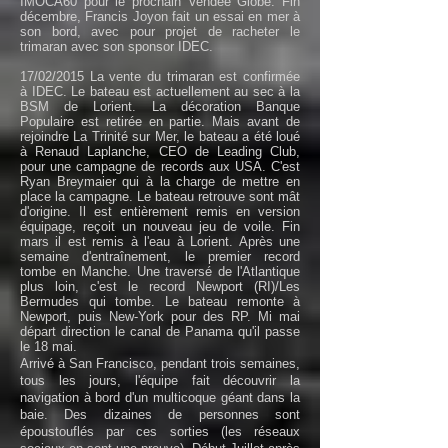
IMOCA60 pour le prochain Vendée Globe. Fin
décembre, Francis Joyon fait un essai en mer à
son bord, avec pour projet de racheter le
trimaran avec son sponsor IDEC.
17/02/2015 La vente du trimaran est confirmée
à IDEC. Le bateau est actuellement au sec à la
BSM de Lorient. La décoration Banque
Populaire est retirée en partie. Mais avant de
rejoindre La Trinité sur Mer, le bateau a été loué
à Renaud Laplanche, CEO de Leading Club,
pour une campagne de records aux USA. C'est
Ryan Breymaier qui à la charge de mettre en
place la campagne. Le bateau retrouve sont mât
d'origine. Il est entièrement remis en version
équipage, reçoit un nouveau jeu de voile. Fin
mars il est remis à l'eau à Lorient. Après une
semaine d'entraînement, le premier record
tombe en Manche. Une traversé de l'Atlantique
plus loin, c'est le record Newport (RI)/Les
Bermudes qui tombe. Le bateau remonte à
Newport, puis New-York pour des RP. Mi mai
départ direction le canal de Panama qu'il passe
le 18 mai.
Arrivé à San Francisco, pendant trois semaines,
tous les jours, l'équipe fait découvrir la
navigation à bord d'un multicoque géant dans la
baie. Des dizaines de personnes sont
époustouflés par ces sorties (les réseaux