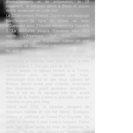
d'entraînements et de préparation, le 18
novembre, le trimaran arrive à Brest et passe
dès le lendemain en code Vert.
Le 22 décembre, Francis Joyon et son équipage
franchissent la ligne de départ au large
d'Ouessant avec 2 heures d'avance sur Spindrift
2. La descente jusqu'à l'Equateur sera ultra
rapide. L'Atlantique Sud lente, l'Indien
supersonique. Une Pacifique calme et une
remontée de l'Atlantique catastrophique mettra
fin aux espoirs de battre le record. Francis
Joyon et son équipage battront le record du
bateau sur le Trophée Jules Verne, sous le nom
de Groupama 3, d'un peu plus de 16 h.
Le 13 janvier, le bateau revient à la Trinité,
commence alors un chantier sur l'eau,
démontage d'un foil et des deux safrans de
flotteur, dérive sortie pour contrôle, inventaire
des réparations, grand gennaker remplacé...
Mais le but est de naviguer très vite, avant
même de le mettre à terre si possible, pour un
chantier un peu plus long.
Début avril 2016, le trimaran récupère de
nouveaux safrans et son foil réparé. Quelques
sorties et participe au Grand Prix Guyader. En
juillet, le chantier à quai continu toujours. Début
août, lors d'une sortie en baie de Quiberon, le
trimaran heurte un plaisancier Anglais. Le