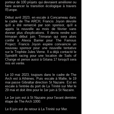
porteur de 100 projets qui devraient améliorer ou
faire avancer la transition écologique à travers
l'Europe.
Début avril 2023, en escale à Concarneau dans
le cadre de The ARCH, Francis Joyon dévoile
qu'il a été remercié par son sponsor, qu'il a
appris la nouvelle au mois de février sans
donner plus d'explications. Il devra rendre son
trimaran début juin. Trimaran qui sera alors
confié à Alexia Barrier pour The Famous
Project. Francis Joyon espère convaincre un
nouveau sponsor pour une nouvelle tentative
sur le Trophée Jules Verne. Il a déjà contacté le
Spindrift racing pour une location de Sails of
Change et pense aussi à Gitana 17 lorsqu'il sera
mis en vente.
Le 10 mai 2023, toujours dans le cadre de The
Arch est à Athènes. Puis escale à Malte, le 19
mai passe Gibraltar direction St Nazaire. Est en
escale à l'entrée du port de La Trinité sur Mer le
29 mai et doit être pour le 1er juin à St Nazaire.
Le 1er juin est à St Nazaire pour l'avant dernière
étape de The Arch 1000.
Le 8 juin est de retour à La Trinité sur Mer.