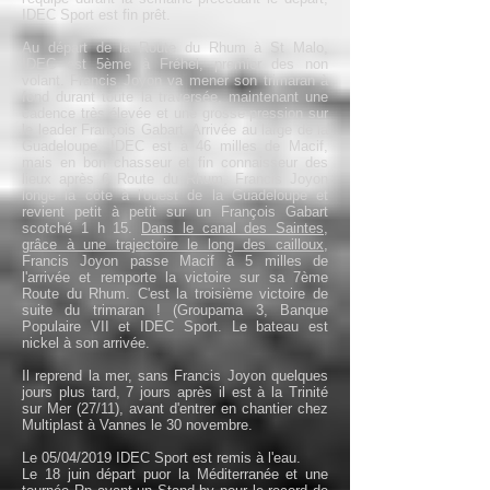
IDEC Sport est fin prêt.
Au départ de la Route du Rhum à St Malo,
IDEC est 5ème à Fréhel, premier des non
volant. Francis Joyon va mener son trimaran à
fond durant toute la traversée, maintenant une
cadence très élevée et une grosse pression sur
le leader François Gabart. Arrivée au large de la
Guadeloupe, IDEC est à 46 milles de Macif,
mais en bon chasseur et fin connaisseur des
lieux après 6 Route du Rhum, Francis Joyon
longe la côte à l'ouest de la Guadeloupe et
revient petit à petit sur un François Gabart
scotché 1 h 15.
Dans le canal des Saintes,
grâce à une trajectoire le long des cailloux
,
Francis Joyon passe Macif à 5 milles de
l'arrivée et remporte la victoire sur sa 7ème
Route du Rhum. C'est la troisième victoire de
suite du trimaran ! (Groupama 3, Banque
Populaire VII et IDEC Sport. Le bateau est
nickel à son arrivée.
Il reprend la mer, sans Francis Joyon quelques
jours plus tard, 7 jours après il est à la Trinité
sur Mer (27/11), avant d'entrer en chantier chez
Multiplast à Vannes le 30 novembre.
Le 05/04/2019 IDEC Sport est remis à l'eau.
Le 18 juin départ puor la Méditerranée et une