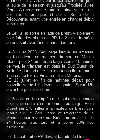
matinée. Le CIC devient le partenaire titre pour
la suite de la saison et jusqu'au Trophée Jules
Verne. Au programme, une tentative sur le Tour
des îles Britanniques et sur la Route de la
Découverte, avant une entrée en chantier début
septembre.
Le 1er juillet sortie en rade de Brest, visiblement
pour faire des photos et RP. Le 2 juillet la prépa
se poursuit avec l'installation des foils.
Le 8 juillet 2025, l'équipage largue les amarres
en tout début de matinée du port du Moulin
Blanc, pour 24 en mer au large. Après 10 heures
de mer, le trimaran est dans le Sud Ouest de
Belle île. La sortie se limitera à un aller retour le
long des côtes du Finistère et du Morbihan.
​LE 12 juillet en fin de mâtinée départ pour
nouvelle sortie RP devant le goulet. Sortie RP
devant le goulet de Brest.
Le 6 août en fin d'après-midi quitte son ponton
pour une sortie d'entraînement au large, Plein
Ouest sur 170 milles à la hauteur de Brest puis
retour sur Le Cap Lizard et traversée de la
Manche pour revenir sur Brest, un peu plus de
24 heures plus tard et à peine 500milles
parcourus.
Le 10 août sortie RP devant la rade de Brest.