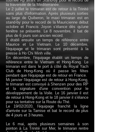
tournée Rp avant un Stand-by pour le record de
la traversée de la Méditerranée.
Le 2 juillet le trimaran est de retour à la Trinité
sans plus d'information. Après plusieurs sorties
au large de Quiberon, le maxi trimaran est en
stand-by pour le record de la Mauricienne début
octobre et Francis Joyon s'élance dès qu'une
fenêtre se présente. Le 8 novembre, il bat de
plus de 6 jours son ancien record.
Il établi ensuite un temps de référence entre
Maurice et Le Vietnam. Le 10 décembre,
l'équipage et le trimaran sont présenté à la
presse à Ho Chi Minh ville.
En décembre, l'équipage établit un temps de
référence entre le Vietnam et Hong-Kong. Le
trimaran est dans le port à côté du Royal Yach
Club de Hong-Kong où il passe les fêtes
pendant que l'équipage est de retour en France.
Mi janvier l'équipage est de retour à Hong-Kong,
le trimaran est convoyé à Shenzen pour des RP
et la signature d'une convention pour le
développement de la Voile. Le 16 janvier il est
de retour à Hong-Kong et le 18 janvier il s'élance
pour sa tentative sur la Route du Thé.
Le 19/02/2020, l'équipage franchit la ligne
d'arrivée sur la Tamise et bat le record de plus
de 4 jours et 3 heures.
Le 6 mai, après plusieurs semaines à son
ponton à La Trinité sur Mer, le trimaran rentre