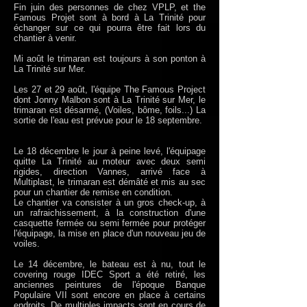
Fin juin des personnes de chez VPLP, et the
Famous Projet sont à bord à La Trinité pour
échanger sur ce qui pourra être fait lors du
chantier à venir.
Mi août le trimaran est toujours à son ponton à
La Trinité sur Mer.
Les 27 et 29 août, l'équipe The Famous Project
dont Jonny Malbon sont à La Trinité sur Mer, le
trimaran est désarmé, (Voiles, bôme, foils...) La
sortie de l'eau est prévue pour le 18 septembre.
Le 18 décembre le jour à peine levé, l'équipage
quitte La Trinité au moteur avec deux semi
rigides, direction Vannes, arrivé face à
Multiplast, le trimaran est démâté et mis au sec
pour un chantier de remise en condition.
Le chantier va consister à un gros check-up, à
un rafraichissement, à la construction d'une
casquette fermée ou semi fermée pour protéger
l'équipage, la mise en place d'un nouveau jeu de
voiles.
Le 14 décembre, le bateau est à nu, tout le
covering rouge IDEC Sport a été retiré, les
anciennes peintures de l'époque Banque
Populaire VII sont encore en place à certains
endroits. De multiples impacts sont en cours de