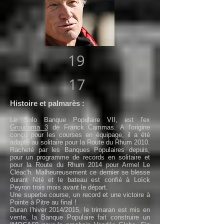
19
17
Histoire et palmarès :
Le Solo Banque Populaire VII, est l'ex
Groupama 3
de Franck Cammas. A l'origine
conçu pour les courses en équipage, il a été
adapté au solitaire pour la Route du Rhum 2010.
Racheté par les Banques Populaires depuis,
pour un programme de records en solitaire et
pour la Route du Rhum 2014 pour Armel Le
Cléac'h. Malheureusement ce dernier se blesse
durant l'été et le bateau est confié à Loïck
Peyron trois mois avant le départ.
Une superbe course, un record et une victoire à
Pointe à Pitre au final !
Duran l'hiver 2014/2015, le trimaran est mis en
vente, la Banque Populaire fait construire un