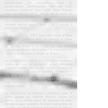
abandonnée car nécessitant trop de
modifications (renforcement, nouveau mât,
nouvelles voiles et donc coût). Mais l'équipe
avec le cabinet VPLP, décide de le doter de
foils en L et de plans porteurs sur les safrans.
Les flotteurs sont renforcés en conséquence. Le
trimaran devrait gagner entre 3 et 5 noeuds à
toutes les allures...
Le 22 avril 2018, IDEC Sport est remis à l'eau,
sans ses nouveaux foils et safrans à plans
porteurs.
Le 13 mai retour à la Trinité sur Mer, ou le
convoyage depuis Nice a servi à s'entraîner en
"faux" solitaire pour la Route du Rhum.
Le trimaran va resté à quai, effectuer quelques
sorties en baie de Quiberon, avant d'attaquer
quelques sorties plus axées sur les réglages et
les entraînements pour la Route du Rhum.
Fin août le trimaran prend part à la première
journée du Trophée des Multicoques et restera à
quai suite à une avarie, dont on n'aura jamais
connaissance.
La préparation du trimaran s'effectue avec la
petite équipe qui entoure Francis Joyon au
ponton à La Trinité avant de rejoindre St Malo
devant la gare maritime. Aucune intervention de
l'équipe durant la semaine précédant le départ,