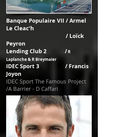
Banque Populaire VII / Armel
Le Cleac'h
/ Loïck
Peyron
Lending Club 2 /
R
Laplanche & R Breymaier
IDEC Sport 3 / Francis
Joyon
IDEC Sport The Famous Project
/A Barrier - D Caffari