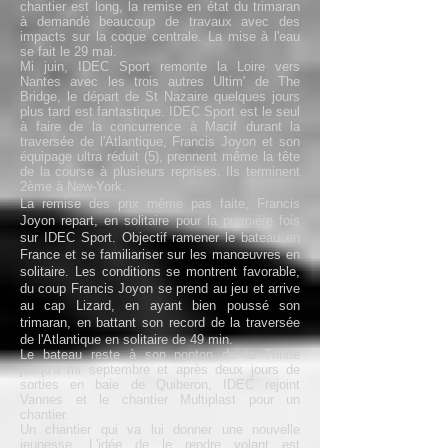
chantier est long, la remise en état du trimaran
à demandé beaucoup de travaux avec des
impacts sur la coque centrale. La mise à l'eau
se fait le 29 mai.
Mi juin, IDEC Sport remonte la Loire vers
Nantes avec les trois autres Ultim' de The
Bridge, le départ de St Nazaire quelques jours
plus tard est fantastique. IDEC Sport est le seul
à faire de la concurrence à Macif durant la
traversée de l'Atlantique, Francis Joyon et son
équipage ultra réduit (5), prennent même la tête
de la course à plusieurs reprises. Ils terminent
2ème à New-York.
La remise des prix même pas faite, Francis
Joyon repart, en solitaire pour la première fois
sur IDEC Sport. Objectif ramener le bateau en
France et se familiariser sur les manœuvres en
solitaire. Les conditions se montrent favorable,
du coup Francis Joyon se prend au jeu et arrive
au cap Lizard, en ayant bien poussé son
trimaran, en battant son record de la traversée
de l'Atlantique en solitaire de 49 min.
Le bateau reste à son ponton de la Trinité
jusqu'à mi septembre et après deux jours de
sorties en baie de Quiberon, IDEC rejoint
Vannes et le chantier Multiplast pour un
chantier.
Un chantier qui va lui donner une nouvelle
jeunesse. L'idée de le rendre volant est