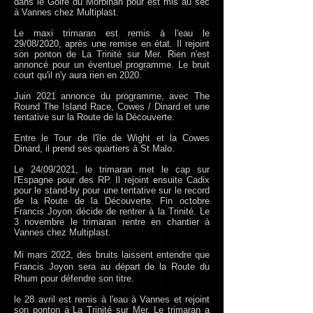
dans le Golfe du Morbihan pour est mis au sec
à Vannes chez Multiplast.
Le maxi trimaran est remis à l'eau le
29/08/2020, après une remise en état. Il rejoint
son ponton de La Trinité sur Mer. Rien n'est
annoncé pour un éventuel programme. Le bruit
court qu'il n'y aura rien en 2020.
Juin 2021 annonce du programme, avec The
Round The Island Race, Cowes / Dinard et une
tentative sur la Route de la Découverte.
Entre le Tour de l'île de Wight et la Cowes
Dinard, il prend ses quartiers à St Malo.
Le 24/09/2021, le trimaran met le cap sur
l'Espagne pour des RP. Il rejoint ensuite Cadix
pour le stand-by pour une tentative sur le record
de la Route de la Découverte. Fin octobre
Francis Joyon décide de rentrer à la Trinité. Le
3 novembre le trimaran rentre en chantier à
Vannes chez Multiplast.
Mi mars 2022, des bruits laissent entendre que
Francis Joyon sera au départ de la Route du
Rhum pour défendre son titre.
le 28 avril est remis à l'eau à Vannes et rejoint
son ponton à La Trinité sur Mer. Le trimaran a