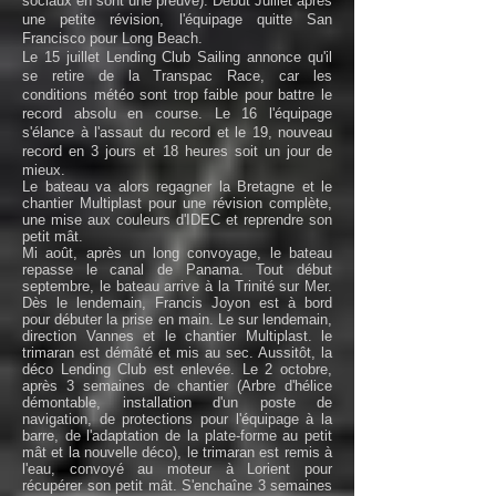
sociaux en sont une preuve). Début Juillet après
une petite révision, l'équipage quitte San
Francisco pour Long Beach.
Le 15 juillet Lending Club Sailing annonce qu'il
se retire de la Transpac Race, car les
conditions météo sont trop faible pour battre le
record absolu en course. Le 16 l'équipage
s'élance à l'assaut du record et le 19, nouveau
record en 3 jours et 18 heures soit un jour de
mieux.
Le bateau va alors regagner la Bretagne et le
chantier Multiplast pour une révision complète,
une mise aux couleurs d'IDEC et reprendre son
petit mât.
Mi août, après un long convoyage, le bateau
repasse le canal de Panama. Tout début
septembre, le bateau arrive à la Trinité sur Mer.
Dès le lendemain, Francis Joyon est à bord
pour débuter la prise en main. Le sur lendemain,
direction Vannes et le chantier Multiplast. le
trimaran est démâté et mis au sec. Aussitôt, la
déco Lending Club est enlevée. Le 2 octobre,
après 3 semaines de chantier (Arbre d'hélice
démontable, installation d'un poste de
navigation, de protections pour l'équipage à la
barre, de l'adaptation de la plate-forme au petit
mât et la nouvelle déco), le trimaran est remis à
l'eau, convoyé au moteur à Lorient pour
récupérer son petit mât. S'enchaîne 3 semaines