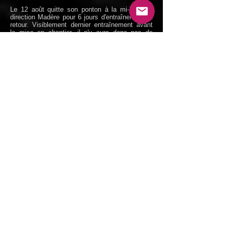
Le 12 août quitte son ponton à la mi-journée,
direction Madère pour 6 jours d'entraînement et
retour. Visiblement dernier entraînement avant
la mise en chantier, il n'y aura donc pas de
double traversée de l'Atlantique. Après 29 h de
mer, le trimaran se trouve dans le golfe de
Gascogne à la hauteur de Bordeaux faute de
vent. Le lendemain au Nord Ouest du Cap
Finistère fait demi tour et rentre sur Brest, suite
à une douleur au dos d'une équipière. Cette fois
Marie Tabarly est bien à bord.
Le 22 août sortie RP en rade de Brest.
​Le 25 août l'équipe annonce une pause estivale
et un chantier à flots.
​Le 11 septembre mis au sec à Lanveoc chez
AGP course au large pour son chantier de
carénage principalement.
Le 16 septembre, l'équipage est annoncé, elles
seront 7 à bord : Alexia Barrier, Dee Caffari,
Deborah Blair, Annemieke Bes, Rebecca Gmuer
Hornell, Molly Lambert La Pointe et Tamara
Echegoyeu.
Le 1er octobre est remis à l'eau et convoyé au
quai du Cdt Malherbe. Les travaux ont
consistés à un gros carénage, à un antifouling,
démontage de l'arbre d'hélice, les poulies, réas,
paliers de safrans on été changés. L'électricité