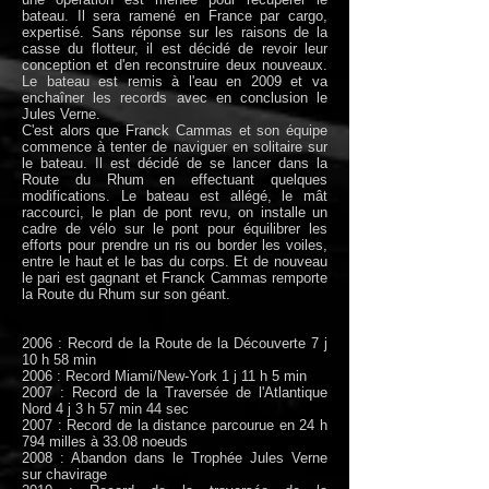
bateau. Il sera ramené en France par cargo,
expertisé. Sans réponse sur les raisons de la
casse du flotteur, il est décidé de revoir leur
conception et d'en reconstruire deux nouveaux.
Le bateau est remis à l'eau en 2009 et va
enchaîner les records avec en conclusion le
Jules Verne.
C'est alors que Franck Cammas et son équipe
commence à tenter de naviguer en solitaire sur
le bateau. Il est décidé de se lancer dans la
Route du Rhum en effectuant quelques
modifications. Le bateau est allégé, le mât
raccourci, le plan de pont revu, on installe un
cadre de vélo sur le pont pour équilibrer les
efforts pour prendre un ris ou border les voiles,
entre le haut et le bas du corps. Et de nouveau
le pari est gagnant et Franck Cammas remporte
la Route du Rhum sur son géant.
2006 : Record de la Route de la Découverte 7 j
10 h 58 min
2006 : Record Miami/New-York 1 j 11 h 5 min
2007 : Record de la Traversée de l'Atlantique
Nord 4 j 3 h 57 min 44 sec
2007 : Record de la distance parcourue en 24 h
794 milles à 33.08 noeuds
2008 : Abandon dans le Trophée Jules Verne
sur chavirage