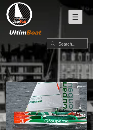
Ultim
Boat