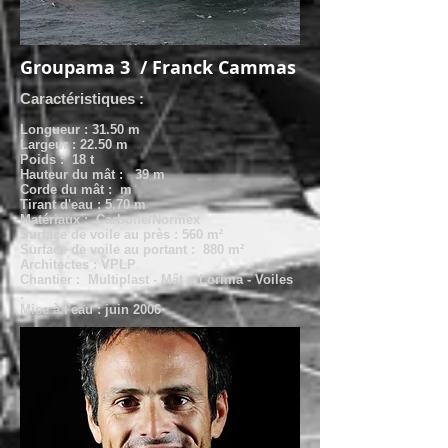
Groupama 3 / Franck Cammas
Caractéristiques :
Longueur : 31.50 m
Largeur : 22.50 m
Poids : 18 t
Hauteur du mât : 39 m
Corde du mât : m
Tirant d'eau : 5.70 m
Matériaux : Carbone/Normex
Surface de voile au près : 560 m²
Surface de voile au portant : 880 m²
Architectes : VPLP
Chantier : Multiplast - Mât : Lorima - Voiles
:
Mise à l'eau : juin 2006