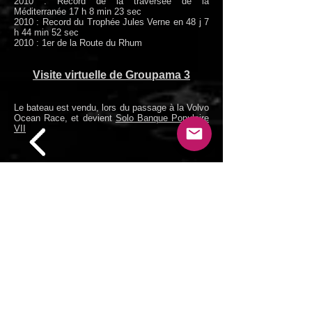
2010 : Record de la traversée de la
Méditerranée 17 h 8 min 23 sec
2010 : Record du Trophée Jules Verne en 48 j 7
h 44 min 52 sec
2010 : 1er de la Route du Rhum
Visite virtuelle de Groupama 3
Le bateau est vendu, lors du passage à la Volvo
Ocean Race, et devient
Solo Banque Populaire
VII