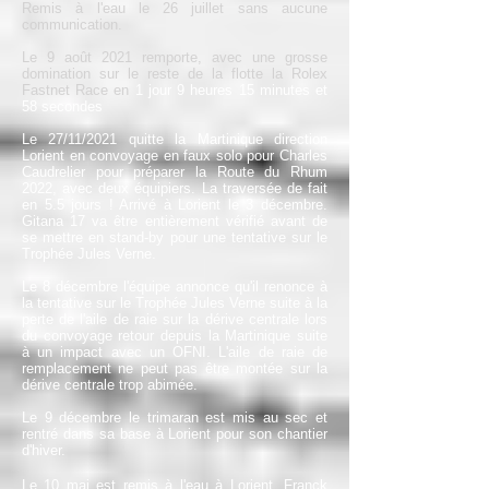
Remis à l'eau le 26 juillet sans aucune
communication.
Le 9 août 2021 remporte, avec une grosse
domination sur le reste de la flotte la Rolex
Fastnet Race en
1 jour 9 heures 15 minutes et
58 secondes
Le 27/11/2021 quitte la Martinique direction
Lorient en convoyage en faux solo pour Charles
Caudrelier pour préparer la Route du Rhum
2022, avec deux équipiers. La traversée de fait
en 5.5 jours ! Arrivé à Lorient le 3 décembre.
Gitana 17 va être entièrement vérifié avant de
se mettre en stand-by pour une tentative sur le
Trophée Jules Verne.
Le 8 décembre l'équipe annonce qu'il renonce à
la tentative sur le Trophée Jules Verne suite à la
perte de l'aile de raie sur la dérive centrale lors
du convoyage retour depuis la Martinique suite
à un impact avec un OFNI. L'aile de raie de
remplacement ne peut pas être montée sur la
dérive centrale trop abimée.
Le 9 décembre le trimaran est mis au sec et
rentré dans sa base à Lorient pour son chantier
d'hiver.
Le 10 mai est remis à l'eau à Lorient. Franck