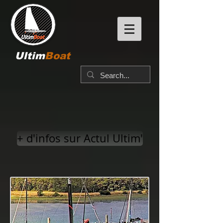
Ultim
Boat
+ d'infos sur Actul Ultim'