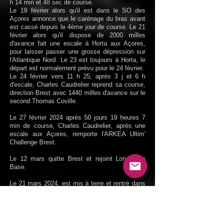
h 14 min et 48 sec de course.
Le 19 février alors qu'il est dans le SO des
Açores annonce que le carénage du bras avant
est cassé depuis le 4ème jour de course.
Le 21
février alors qu'il dispose de 2000 milles
d'avance fait une escale à Horta aux Açores,
pour laisser passer une grosse dépression sur
l'Atlantique Nord. Le 23 est toujours à Horta, le
départ est normalement prévu pour le 24 février.
Le 24 février vers 11 h 25, après 3 j et 6 h
d'escale, Charles Caudrelier reprend sa course,
direction Brest avec 1440 milles d'avance sur le
second Thomas Coville.
Le 27 février 2024 après 50 jours 19 heures 7
min de course, Charles Caudrelier, après une
escale aux Açores, remporte l'ARKEA Ultim'
Challenge Brest.
Le 12 mars quitte Brest et rejoint Lorient La
Base.
Le 21 mars 2024, est mis à terre et rentré dans
son chantier.
Le 9 juillet 2024 est remis à l'eau à Lorient. Le
stand-by pour une tentative sur le Trophée Jules