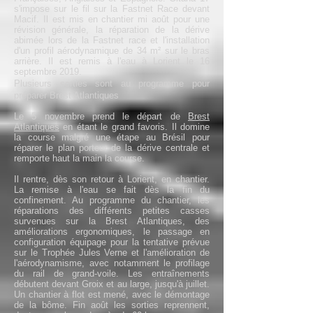
s'impose sur le fil sur la Fastnet Race devant
Macif. Il est mis en chantier mi août pour une
révision générale, la réparation de la dérive
abimée lors de la Fastnet race et l'installation
d'un profil aérodynamique de 34 m² sur le bras
arrière. Il est remis à l'eau à Lorient le 16
septembre 2019.
Plusieurs sorties sont au programme pour
préparer Brest Atlantiques
Le 5 novembre prend le départ de
Brest
Atlantiques
en étant le grand favoris. Il domine
la course malgré une étape au Brésil pour
réparer le plan porteur de la dérive centrale et
remporte haut la main la course.
Il rentre, dès son retour à Lorient, en chantier.
La remise à l'eau se fait dès la fin du
confinement. Au programme du chantier, les
réparations des différents petites casses
survenues sur la Brest Atlantiques, des
améliorations ergonomiques, le passage en
configuration équipage pour la tentative prévue
sur le Trophée Jules Verne et l'amélioration de
l'aérodynamisme, avec notamment le profilage
du rail de grand-voile. Les entraînements
débutent devant Groix et au large, jusqu'à juillet.
Un chantier à flot est mené, avec le démontage
de la bôme. Fin août les sorties reprennent,