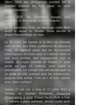
Ultim'. Mais des divergences existent sur la
manière d'utiliser les foils (avec ou sans
asservissement).
Juillet 2016, les premières images sont
diffusées, le démoulage de demi-coques.
Le 16 novembre 2016, un reportage vidéo filmé
avant le départ du Vendée Globe dévoile la
phase d'assemblage du maxi.
Le 30 mars, les formes et la déco du trimaran
sont révélés lors d'une conférence de presse à
Paris. On apprend aussi, que les discussions
sont toujours en cours avec le Collectif Ultim' et
que pour montrer leur engagement vers la
classe, la coque centrale du Gitana 17 avait
perdu sa jupe (-1 mètres), juste avant la
présentation. Le cockpit très aérodynamique va
du pieds de mât, pratique pour les manœuvres,
jusqu'au bras arrière. Foils en L et trois safrans
avec plans porteurs.
Gitana 17 est mis à l'eau le 17 juillet 2017 à
Vannes au chantier Multiplast.
Beaucoup
d'innovations à bord
, Etrave façon Moth à Foil,
3 safrans à plans porteurs, dérive courte avec