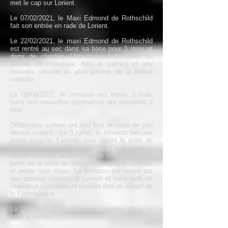
met le cap sur Lorient.
Le 07/02/2021, le Maxi Edmond de Rothschild
fait son entrée en rade de Lorient.
Le 22/02/2021, le maxi Edmond de Rothschild
est rentré au sec dans sa base pour 3 mois et
demi de chantier. Une révision complète du
bateau, de nouveaux, foils et safrans et une
nouvelle version du plan porteur de la dérive
centrale.
Le 08/06/2021, le trimaran est remis à l'eau
sans ses nouvelles appendices qui arriveront à
l'été.
Différentes sorties ont lieu tout le mois de juin
devant Lorient . Le 3 juillet, le trimaran fait une
sortie jusqu'au Fastnet, puis rejoint le golfe de
Gascogne ou il tape un OFNI. Dégâts sur la
coque centrale, la dérive de la coque centrale,
perte de la pelle du safran de la coque centrale
et petite voie d'eau. Le trimaran est rentré par
ses propres moyens à Lorient et sera sorti de
l'eau pour réparation et espérer être au départ de
la Fastnet race.
Le 12 juillet 2021 rentre en chantier dans sa
base à Lorient.