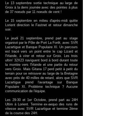
Le 13 septembre sortie technique au large de
Groix à la demi journée avec des pointes à plus
de 37 noeuds par 11 noeuds de vent !
Le 15 septembre en milieu d'après-midi quitte
Lorient direction le Fastnet et retour dimanche
soir.
Le jeudi 21 septembre, prend part au stage
organisé par le Pôle de Port La Forêt, avec SVR
Lazartigue et Banque Populaire XI. Un parcours
est tracé vers un point entre le cap Lizard et
l'Irlande, à virer et retour sur Groix. Les trois
ultim' 32X23 naviguent bord à bord durant toute
la montée vers l'Irlande et une partie du retour
vers Groix. Mais Gitana 17 perd petit à petit du
terrain pour se retrouver au large de la Bretagne
avec près de 40 milles de retard, alors que SVR
Lazartigue prend l'avantage sur Banque
Populaire XI. Problème technique ? Aucune
communication de l'équipe.
Les 29-30 et 1er Octobre, prend part au 24H
Ultim à Lorient. Termine ex-aequo des runs de
vitesse avec SVR Lazartigue et termine 2ème
de la course des 24H.