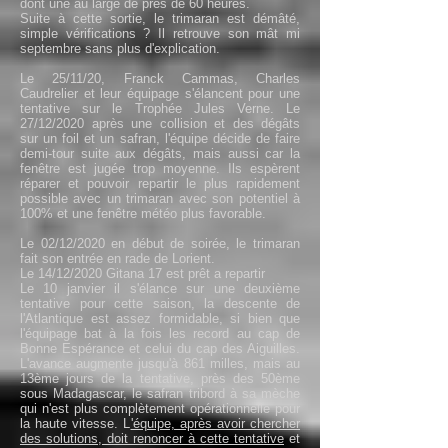
dont une au large de près de 60 heures.
Suite à cette sortie, le trimaran est démâté,
simple vérifications ? Il retrouve son mât mi
septembre sans plus d'explication.
Le 25/11/20, Franck Cammas, Charles
Caudrelier et leur équipage s'élancent pour une
tentative sur le Trophée Jules Verne. Le
27/12/2020 après une collision et des dégâts
sur un foil et un safran, l'équipe décide de faire
demi-tour suite aux dégâts, mais aussi car la
fenêtre est jugée trop moyenne. Ils espèrent
réparer et pouvoir repartir le plus rapidement
possible avec un trimaran avec son potentiel à
100% et une fenêtre météo plus favorable.
Le 02/12/2020 en début de soirée, le trimaran
fait son entrée en rade de Lorient.
Le 14/12/2020 Gitana 17 est prêt a repartir
Le 10 janvier il s'élance sur une deuxième
tentative pour cette saison, la descente de
l'Atlantique est assez formidable, si bien que
l'équipage bat à la fois les record au cap de
Bonne Espérance et celui du cap des Aiguilles.
L'avance augmente jusqu'à 861 milles, mais au
13ème jours de la tentative, près des 50ème
sous Madagascar, le safran tribord à sa mèche
qui n'est plus complètement opérationnelle pour
la haute vitesse. L
'équipe, après avoir chercher
des solutions, doit renoncer à cette tentative
et