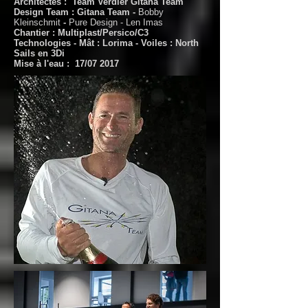
Architectes : Team Verdier Gitana Team
Design Team : Gitana Team -
Bobby
Kleinschmit
-
Pure Design - Len Imas
Chantier : Multiplast/Persico/C3
Technologies
- Mât : Lorima - Voiles : North
Sails en 3Di
Mise à l'eau : 17/07 2017