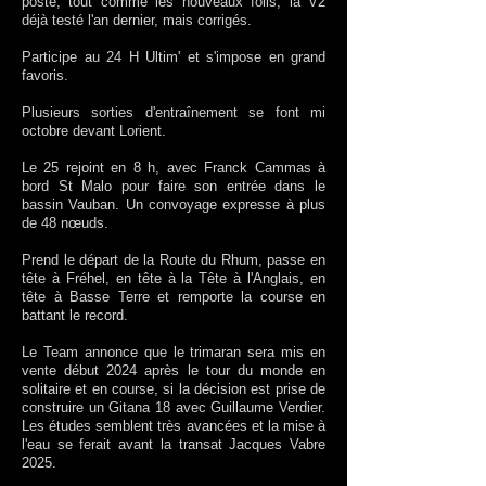
poste, tout comme les nouveaux foils, la V2
déjà testé l'an dernier, mais corrigés.
Participe au 24 H Ultim' et s'impose en grand
favoris.
Plusieurs sorties d'entraînement se font mi
octobre devant Lorient.
Le 25 rejoint en 8 h, avec Franck Cammas à
bord St Malo pour faire son entrée dans le
bassin Vauban. Un convoyage expresse à plus
de 48 nœuds.
Prend le départ de la Route du Rhum, passe en
tête à Fréhel, en tête à la Tête à l'Anglais, en
tête à Basse Terre et remporte la course en
battant le record.
Le Team annonce que le trimaran sera mis en
vente début 2024 après le tour du monde en
solitaire et en course, si la décision est prise de
construire un Gitana 18 avec Guillaume Verdier.
Les études semblent très avancées et la mise à
l'eau se ferait avant la transat Jacques Vabre
2025.