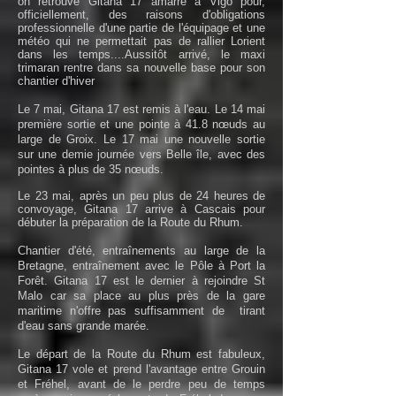
on retrouve Gitana 17 amarré à Vigo pour,
officiellement, des raisons d'obligations
professionnelle d'une partie de l'équipage et une
météo qui ne permettait pas de rallier Lorient
dans les temps....Aussitôt arrivé, le maxi
trimaran rentre dans sa nouvelle base pour son
chantier d'hiver
Le 7 mai, Gitana 17 est remis à l'eau. Le 14 mai
première sortie et une pointe à 41.8 nœuds au
large de Groix. Le 17 mai une nouvelle sortie
sur une demie journée vers Belle île, avec des
pointes à plus de 35 nœuds.
Le 23 mai, après un peu plus de 24 heures de
convoyage, Gitana 17 arrive à Cascais pour
débuter la préparation de la Route du Rhum.
Chantier d'été, entraînements au large de la
Bretagne, entraînement avec le Pôle à Port la
Forêt. Gitana 17 est le dernier à rejoindre St
Malo car sa place au plus près de la gare
maritime n'offre pas suffisamment de tirant
d'eau sans grande marée.
Le départ de la Route du Rhum est fabuleux,
Gitana 17 vole et prend l'avantage entre Grouin
et Fréhel, avant de le perdre peu de temps