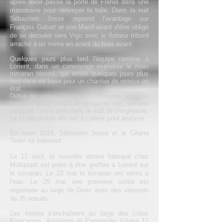
après avoir passé la porte de Fréhel dans une
manœuvre pour renvoyer la toile. Dans la nuit
Sébastien Josse reprend l'avantage sur
François Gabart et son Macif avant d'être obligé
de se dérouter vers Vigo avec le flotteur tribord
arraché à un mètre en avant du bras avant.
Quelques jours plus tard l'équipe ramène à
Lorient, dans un convoyage expresse le maxi
trimaran blessé, qui rentre quelques jours plus
tard dans sa base pour un chantier de remise en
état.
Début décembre, l'étrave est retrouvée, dan sun
bon état après autant de temps en mer, sur une
plage de Cornouaille dans le sud de l'Angleterre.
Le 11 décembre elle est à Lorient pour analyse.
En mars 2019, Sébastien Josse et le Gitana
Team se séparent.
Le 17 avril, la nouvelle étrave fabriqué chez
Multiplast est prête à être greffée à Lorient sur
le trimaran. Le 23 mai le trimaran est remis à
l'eau. Le 29 mai une première sortie est
organisée au large de Groix avec des vitesses
de 35 nœuds.
Les sorties s'enchaînent au large des côtes
Françaises, Anglaises et Espagnole. Gitana 17