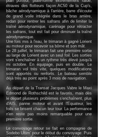
plan porteur, plate-forme extrêmement raide,
étraves des flotteurs façon AC50 de la Cup's,
bâche aérodynamique à l'arrière, barre d'écoute
de grand voile intégrée dans le bras arrière,
redan pour rentrer les safrans afin de limiter la
traîné aérodynamique, carénage pour rétracter
les safrans, tout est fait pour diminuer la traîné
aérodynamique.
Une fois mis à l'eau, le trimaran à gagné Lorient
au moteur pour recevoir sa bôme et son mât.
Le 28 juillet, le trimaran fait une première sortie
au large de Lorient avec un seul foil. Les sorties
vont s'enchaîner à un rythme très élevé jusqu'à
mi octobre. En équipage, puis en double. Le
trimaran vol très vite, quelques modifications
sont apportés ou renforts. Le bateau semble
déjà très au point après 3 mois de navigation.
Au départ de la Transat Jacques Vabre le Maxi
Edmond de Rothschild est le favoris, mais dès
le départ plusieurs problèmes s'enchaînent, plus
d'AIS, panne moteur et avant l'Equateur, les
foils se brisent chacun leur tour. La performance
n'en reste pas moins remarquable pour une
première sortie.
Le convoyage retour se fait en compagnie de
Sodebo Ultim' pour le début du convoyage. Puis