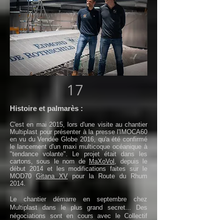
17
Histoire et palmarès :
C'est en mai 2015, lors d'une visite au chantier
Multiplast pour présenter à la presse l'IMOCA60
en vu du Vendée Globe 2016, qu'a été confirmé
le lancement d'un maxi multicoque océanique à
"tendance volante". Le projet était dans les
cartons, sous le nom de
MaXoVol
, depuis le
début 2014 et les modifications faites sur le
MOD70
Gitana XV
pour la Route du Rhum
2014.
Le chantier démarre en septembre chez
Multiplast dans le plus grand secret... Des
négociations sont en cours avec le Collectif