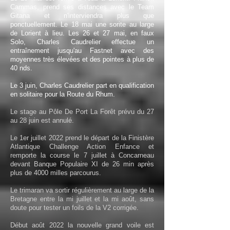
Cammas, prend ses distances avec le Team
Gitana et n'interviendra plus que
ponctuellement. Le 18 mai une sorite au large
de Lorient à lieu. Les 26 et 27 mai, en faux
Solo, Charles Caudrelier effectue un
entraînement jusqu'au Fastnet avec des
moyennes très élevées et des pointes à plus de
40 nds.
Le 3 juin, Charles Caudrelier part en qualification
en solitaire pour la Route du Rhum.
Le stage au Pôle De Port La F
orêt prévu du 27
au 28 juin est annulé.
Le 1er juillet 2022 prend le départ de la Finistère
Atlantique Challenge Action Enfance et
remporte la course le 7 juillet à Concarneau
devant Banque Populaire XI de 26 min après
plus de 4000 milles parcourus.
Le trimaran va sortir régulièrement au large de la
Bretagne entre la mi juillet et la mi août, sans
doute pour tester un foils de la V2 corrigée.
Début août 2022 la nouvelle grand voile est