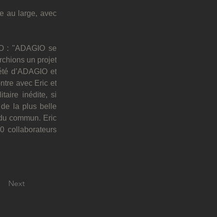
e au large, avec 
IO : "ADAGIO se 
chions un projet 
iété d’ADAGIO et 
tre avec Eric et 
ire inédite, si 
de la plus belle 
 du commun. Eric 
 collaborateurs 
Next