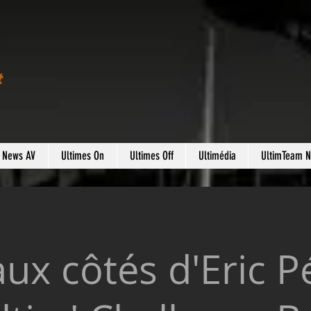
t
s News AV
Ultimes On
Ultimes Off
Ultimédia
UltimTeam 
x côtés d'Eric P