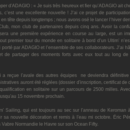
pper d'ADAGIO : « Je suis très heureux et fier qu’ADAGIO ait choi
, c’est une excellente nouvelle ! J’ai ce projet de participation
en tête depuis longtemps ; nous avons osé le lancer l’hiver der
ub, mon club de partenaires depuis cinq ans. Avoir la conf
sera une première expérience en course au large, est un imm
tout premier tour du monde en solitaire à bord d’un Ultim' n’est
i porté par ADAGIO et l’ensemble de ses collaborateurs. J’ai hât
et de partager des moments forts avec eux tout au long de c
ui a reçue l'avale des autres équipes  ne deviendra définitive
stratives auront été réglées (dossier d'inscription, certificat de c
qualification en solitaire sur un parcours de 2500 milles. Ave
, jusqu'au 15 novembre prochain.
m' Sailing, qui est toujours au sec sur l'anneau de Keroman à 
ir sa nouvelle décoration et remis à l'eau mi octobre. Éric Pé
 Vabre Normandie le Havre sur son Ocean Fifty.