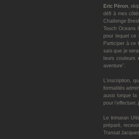
Eric Péron
, ski
défi à mes côtés
Challenge Brest 
Touch Oceans Cl
pour lequel ce 
Participer à ce 
sais que je sera
leurs couleurs 
aventure".
L'inscription, q
formalités admini
aussi lorque la 
pour l'effectuer
Le trimaran Ulti
préparé, recevo
Transat Jacques