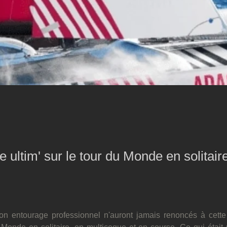
 ultim' sur le tour du Monde en solitair
on entourage professionnel n'auront jamais renoncés à cette p