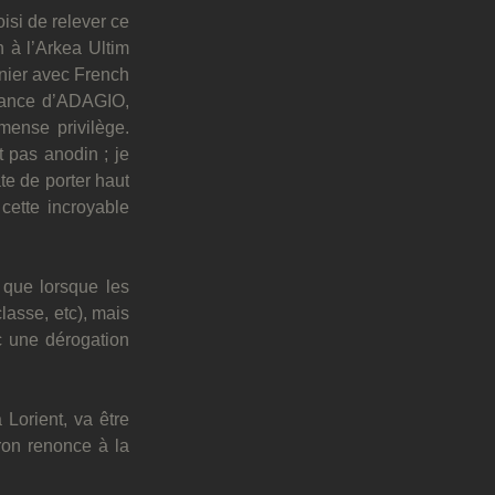
si de relever ce 
 à l’Arkea Ultim 
nier avec French 
iance d’ADAGIO, 
ense privilège. 
 pas anodin ; je 
e de porter haut 
ette incroyable 
 que lorsque les 
lasse, etc), mais 
c une dérogation 
Lorient, va être 
ron renonce à la 