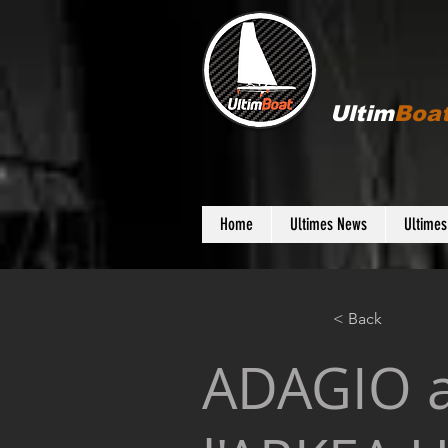
Ultim
Boa
Home
Ultimes News
Ultime
< Back
ADAGIO au