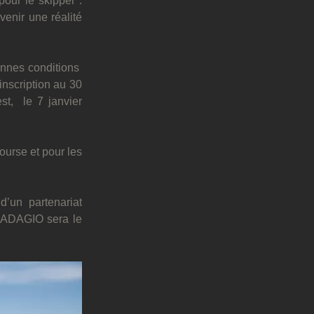
our le skipper : 
venir une réalité 
onnes conditions  
nscription au 30 
t,  le 7 janvier 
urse et pour les 
’un partenariat 
 ADAGIO sera le 