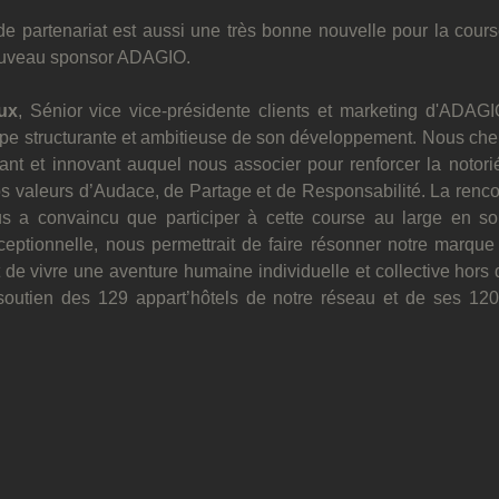
e partenariat est aussi une très bonne nouvelle pour la cours
nouveau sponsor ADAGIO.
ux
, Sénior vice vice-présidente clients et marketing d'ADAG
ape structurante et ambitieuse de son développement. Nous cher
ciant et innovant auquel nous associer pour renforcer la notor
os valeurs d’Audace, de Partage et de Responsabilité. La rencon
 a convaincu que participer à cette course au large en solita
ceptionnelle, nous permettrait de faire résonner notre marque 
 de vivre une aventure humaine individuelle et collective hors
soutien des 129 appart’hôtels de notre réseau et de ses 1200