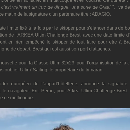
Monde en solitaire, en multicoque et en course. Ce qui était p
 c’est vraiment un truc de dingue, une sorte de Graal
 ",  va de
e matin de la signature d'un partenaire titre : ADAGIO.
date limite fixé à la fois par le skipper pour s'élancer dans de b
ation de l'ARKEA Ultim Challenge Brest, avec une date limite d'i
ront en rien empêché le skipper de tout faire pour être à Bres
ligne de départ. Brest qui est aussi son port d'attaches.
ouvelle pour la Classe Ultim 32x23, pour l'organisation de la co
 oublier Ultim' Sailing, le propriétaire du trimaran.
er européen de l’appart’hôtellerie, annonce la signature d
c le navigateur Eric Péron, pour Arkea Ultim Challenge Brest.
 de ce multicoque.