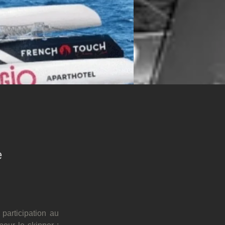
e
articipation au 