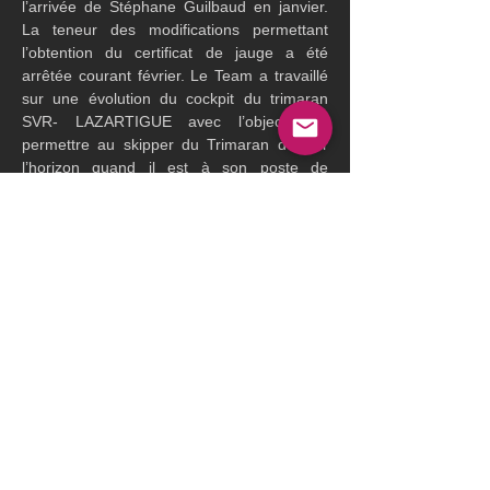
l’arrivée de Stéphane Guilbaud en janvier. 
La teneur des modifications permettant 
l’obtention du certificat de jauge a été 
arrêtée courant février. Le Team a travaillé 
sur une évolution du cockpit du trimaran 
SVR- LAZARTIGUE avec l’objectif de 
permettre au skipper du Trimaran de voir 
l’horizon quand il est à son poste de 
manœuvre, à la colonne.
Concrètement, concernant la modification 
en cours :
Les planchers des deux colonnes de 
winchs sont rehaussés.
Les deux bulles arrière sont élargies et 
rehaussées, permettant au skipper en 
manœuvre d’avoir une vision directe 
sur l’horizon.
La bôme est également remontée afin 
de s’adapter à la nouvelle forme des 
bulles
Ces modifications sont suivies par le 