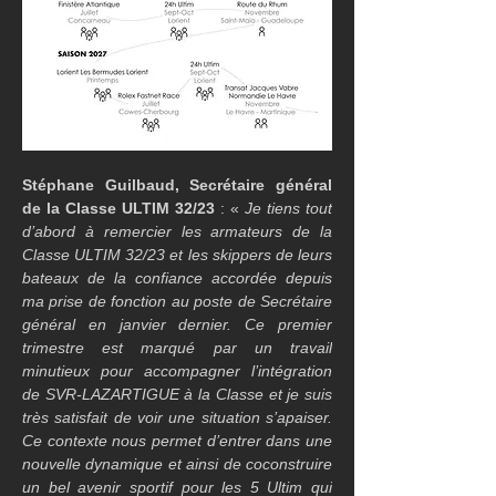
Stéphane Guilbaud, Secrétaire général 
de la Classe ULTIM 32/23 
: « 
Je tiens tout 
d’abord à remercier les armateurs de la 
Classe ULTIM 32/23 et les skippers de leurs 
bateaux de la confiance accordée depuis 
ma prise de fonction au poste de Secrétaire 
général en janvier dernier. Ce premier 
trimestre est marqué par un travail 
minutieux pour accompagner l’intégration 
de SVR-LAZARTIGUE à la Classe et je suis 
très satisfait de voir une situation s’apaiser. 
Ce contexte nous permet d’entrer dans une 
nouvelle dynamique et ainsi de coconstruire 
un bel avenir sportif pour les 5 Ultim qui 