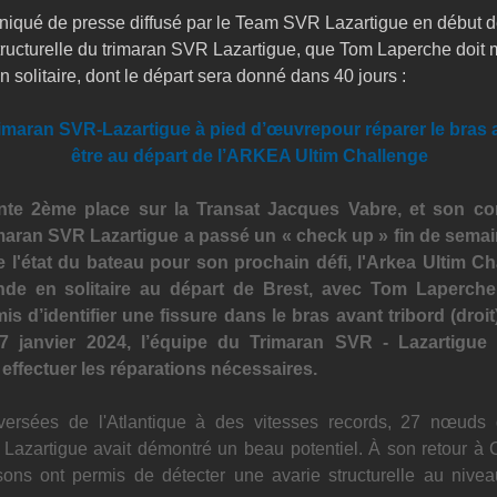
iqué de presse diffusé par le Team SVR Lazartigue en début de
structurelle du trimaran SVR Lazartigue, que Tom Laperche doit 
 solitaire, dont le départ sera donné dans 40 jours : 
imaran SVR-Lazartigue à pied d’œuvrepour réparer le bras av
être au départ de l’ARKEA Ultim Challenge
nte 2ème place sur la Transat Jacques Vabre, et son co
maran SVR Lazartigue a passé un « check up » fin de semain
 l'état du bateau pour son prochain défi, l'Arkea Ultim Ch
de en solitaire au départ de Brest, avec Tom Laperche 
is d’identifier une fissure dans le bras avant tribord (droit
7 janvier 2024, l’équipe du Trimaran SVR - Lazartigue 
effectuer les réparations nécessaires.
versées de l'Atlantique à des vitesses records, 27 nœuds 
Lazartigue avait démontré un beau potentiel. À son retour à 
-sons ont permis de détecter une avarie structurelle au nivea