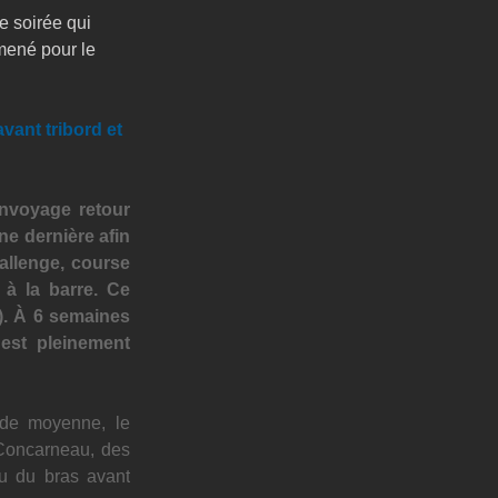
 soirée qui 
mené pour le 
ant tribord et 
nvoyage retour 
e dernière afin 
allenge, course 
à la barre. Ce 
). À 6 semaines 
est pleinement 
de moyenne, le 
Concarneau, des 
u du bras avant 