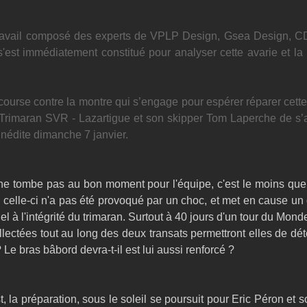
ravail composé des experts de VPLP Design, Gsea Design, CD
'est immédiatement constitué pour analyser cette avarie et la 
.
ourse contre la montre qui s’engage pour espérer réparer cette
 Trimaran SVR - Lazartigue et son skipper Tom Laperche de s’a
inédite dimanche 7 janvier.
ne tombe pas au bon moment pour l'équipe, c'est le moins que l
 celle-ci n'a pas été provoqué par un choc, et met en cause un
el à l'intégrité du trimaran. Surtout à 40 jours d'un tour du Monde
ectées tout au long des deux transats permettront elles de dét
 Le bras bâbord devra-t-il est lui aussi renforcé ? 
, la préparation, sous le soleil se poursuit pour Eric Péron et s