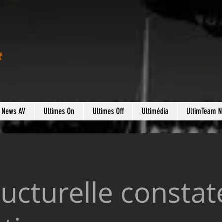
t
s News AV
Ultimes On
Ultimes Off
Ultimédia
UltimTeam 
ructurelle constat