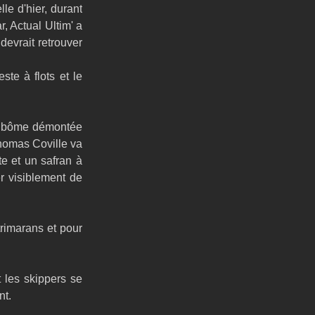
e d'hier, durant 
 Actual Ultim' a 
devrait retrouver 
e à flots et le 
la bôme démontée 
Thomas Coville va 
e et un safran à 
r visiblement de 
rimarans et pour 
 les skippers se 
nt.