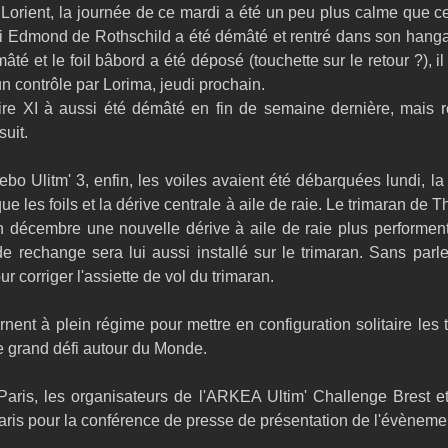
orient, la journée de ce mardi a été un peu plus calme que cell
i Edmond de Rothschild a été démâté et rentré dans son hangar,
âté et le foil bâbord a été déposé (touchette sur le retour ?), il 
n contrôle par Lorima, jeudi prochain.
e XI à aussi été démâté en fin de semaine dernière, mais rest
uit. 
bo Ulitm' 3, enfin, les voiles avaient été débarquées lundi, 
ue les foils et la dérive centrale à aile de raie. Le trimaran de 
fin décembre une nouvelle dérive à aile de raie plus performent
e rechange sera lui aussi installé sur le trimaran. Sans parle
r corriger l'assiette de vol du trimaran.
nent à plein régime pour mettre en configuration solitaire les t
e grand défi autour du Monde.
Paris, les organisateurs de l'ARKEA Ultim' Challenge Brest et
aris pour la conférence de presse de présentation de l'évèneme