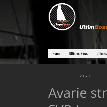
Ultim
Boa
Home
Ultimes News
Ultime
< Back
Avarie st