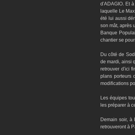
d'ADAGIO. Et à L
laquelle Le Max
été lui aussi dém
son mât, après u
Banque Populair
chantier se pours
Du côté de Sode
de mardi, ainsi q
retrouver d'ici 
plans porteurs d
modifications pou
Les équipes tour
les préparer à c
Demain soir, à 
retrouveront à P