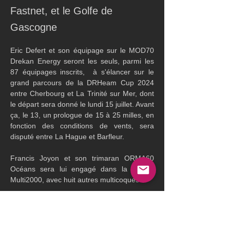
Fastnet, et le Golfe de
Gascogne
Eric Defert et son équipage sur le MOD70 
Drekan Energy seront les seuls, parmi les 
87 équipages inscrits,  à s'élancer sur le 
grand parcours de la DRHeam Cup 2024 
entre Cherbourg et La Trinité sur Mer, dont 
le départ sera donné le lundi 15 juillet. Avant 
ça, le 13, un prologue de 15 à 25 milles, en 
fonction des conditions de vents, sera 
disputé entre La Hague et Barfleur.
Francis Joyon et son trimaran ORMA60 
Océans sera lui engagé dans la Classe 
Multi2000, avec huit autres multicoques.
Ce Grand Prix de France de Course au 
large, se voit privé, malheureusement des 
classes Ocean Fifty, IMOCA60 et bien 