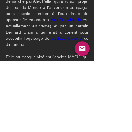
démarche par Alex Pella, qui a vu son projet 
de tour du Monde à l'envers en équipage, 
sans escale, tomber à l'eau faute de 
sponsor (le catamaran 
MaxiCat Victoria
 est 
actuellement en vente) et par un certain 
Bernard Stamm, qui était à Lorient pour 
accueillir l'équipage de 
Sodebo Ultim' 3
 ce 
dimanche.
Et le multicoque visé est l'ancien MACIF, qui 
rappelons le, avait en 2017 aussi, effectué 
dans les mains expertes de François 
Gabart, un tour du Monde en solitaire dans 
le cadre du 
Trophée St Exupéry
, dans le 
temps incroyable de 42 j 16 h 40 min et 35 
secondes. Donc pas très loin, du record du 
Trophée Jules Verne, lui en équipage
, qui 
est depuis hier de 40 j 10 h 45 min et 50 
sec.
Reste à trouver les partenaires et attendre 
la bonne fenêtre météo, car il faudra une 